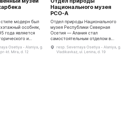
венный музей
Отдел природы
Д
харбека
Национального музея
В
РСО-А
П
д
в стиле модерн был
Отдел природы Национального
с
хэтажный особняк,
музея Республики Северная
т
95 года является
Осетия — Алания стал
м
торического и
самостоятельным отделом в
о
наследия
1942 году, когда ему была
aya Osetiya - Alaniya, g.
resp. Severnaya Osetiya - Alaniya, g.
В
 значения. Он стал
выделена площадь в здании
pr-kt. Mira, d. 12
Vladikavkaz, ul. Lenina, d. 19
оевал славу
краеведческого музея.
Экспозиция отдела включал ...