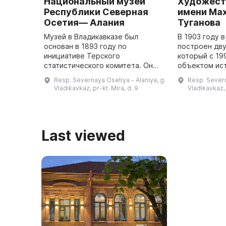
Национальный музей
Художест
Республики Северная
имени Ма
Осетия— Алания
Туганова
Музей в Владикавказе был
В 1903 году 
основан в 1893 году по
построен дву
инициативе Терского
который с 19
статистического комитета. Он
объектом ис
появился в связи с волной
культурного 
Resp. Severnaya Osetiya - Alaniya, g.
Resp. Severn
интереса к археологии,
федерального
Vladikavkaz, pr-kt. Mira, d. 9
Vladikavkaz, 
вызванной обнаружением
музеем и зав
знаменитого кобанского
уникально ...
могильни ...
Last viewed