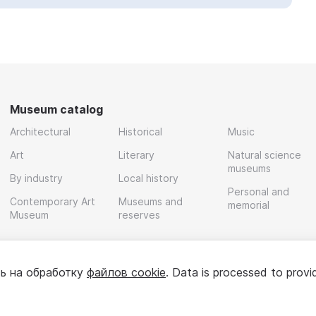
Museum catalog
Architectural
Historical
Music
Art
Literary
Natural science
museums
By industry
Local history
Personal and
Contemporary Art
Museums and
memorial
Museum
reserves
ь на обработку
файлов cookie
. Data is processed to provi
Policy
User agreement
For partners