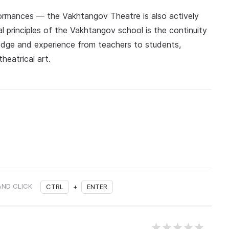
rformances — the Vakhtangov Theatre is also actively
 principles of the Vakhtangov school is the continuity
ledge and experience from teachers to students,
heatrical art.
AND CLICK
CTRL
+
ENTER