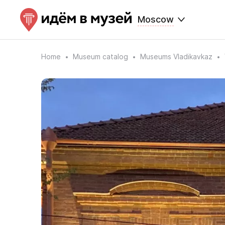
Moscow
Home
Museum catalog
Museums Vladikavkaz