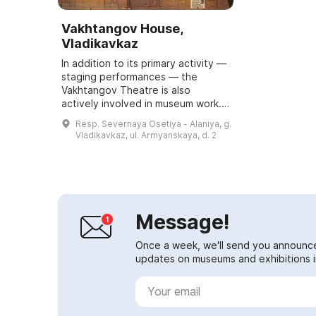
Vakhtangov House,
Vladikavkaz
In addition to its primary activity —
staging performances — the
Vakhtangov Theatre is also
actively involved in museum work.
One of the foundational principles
Resp. Severnaya Osetiya - Alaniya, g.
of the Vakhtangov school is the
Vladikavkaz, ul. Armyanskaya, d. 2
continu...
Message!
Once a week, we'll send you announc
updates on museums and exhibitions in