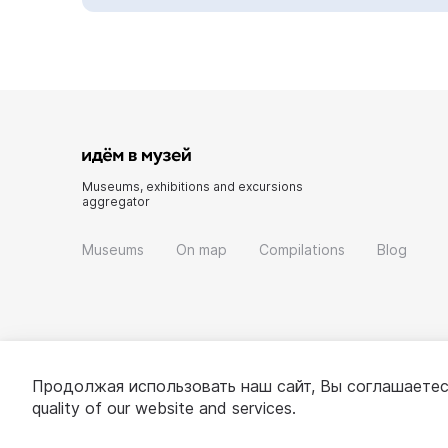
Museums, exhibitions and excursions
aggregator
Museums
On map
Compilations
Blog
Продолжая использовать наш сайт, Вы соглашаетес
quality of our website and services.
© 2022 - 2026 «Idem v muzei»
About project