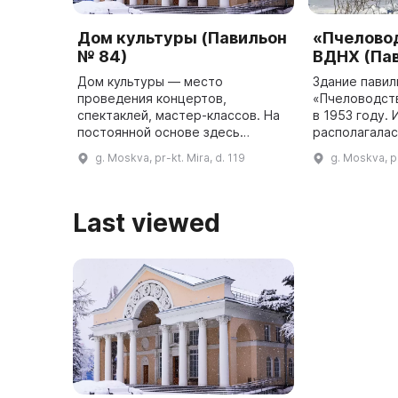
Дом культуры (Павильон
«Пчелово
№ 84)
ВДНХ (Пав
Дом культуры — место
Здание павил
проведения концертов,
«Пчеловодст
спектаклей, мастер-классов. На
в 1953 году.
постоянной основе здесь
располагалас
работают вокальные коллективы,
посвященная
g. Moskva, pr-kt. Mira, d. 119
g. Moskva, pr
музыкальные и творческие
промышленно
студии, а также проводятся
павильон исп
занятия по направле ...
Last viewed