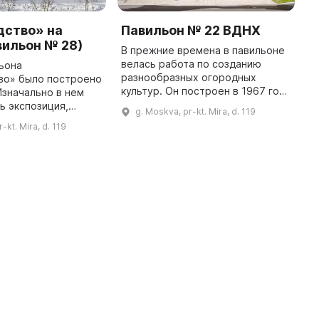
дство» на
Павильон № 22 ВДНХ
П
ильон № 28)
«
В прежние времена в павильоне
велась работа по созданию
ьона
П
разнообразных огородных
во» было построено
б
культур. Он построен в 1967 году
 Изначально в нем
п
на месте утраченного
ь экспозиция,
С
g. Moskva, pr-kt. Mira, d. 119
«Виноградарство», архитекторы
 хлебной
р
-kt. Mira, d. 119
— Акопов, Жук при участии
сти, затем
и
Пумпянской ...
ользовался для
п
временных выставок, а в 70-х ...