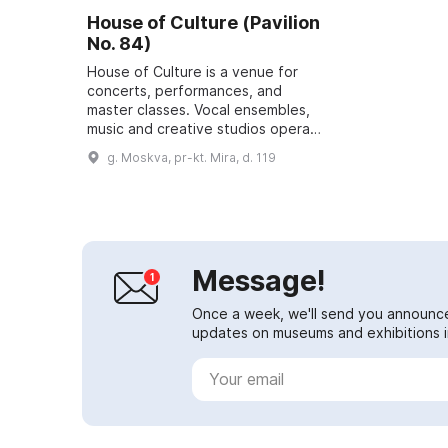
House of Culture (Pavilion
No. 84)
House of Culture is a venue for
concerts, performances, and
master classes. Vocal ensembles,
music and creative studios operate
here on a regular basis, and hatha
g. Moskva, pr-kt. Mira, d. 119
yoga classes are also
held.\r\n\r\nDe...
Message!
Once a week, we'll send you announc
updates on museums and exhibitions in