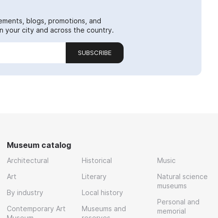
ements, blogs, promotions, and
 your city and across the country.
SUBSCRIBE
Museum catalog
Architectural
Historical
Music
Art
Literary
Natural science
museums
By industry
Local history
Personal and
Contemporary Art
Museums and
memorial
Museum
reserves