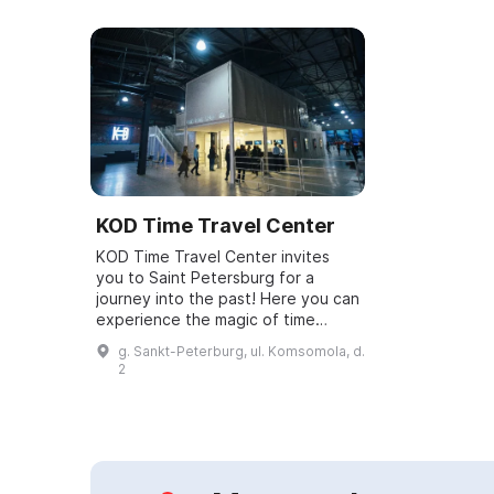
KOD Time Travel Center
KOD Time Travel Center invites
you to Saint Petersburg for a
journey into the past! Here you can
experience the magic of time
travel and have the opportunity to
g. Sankt-Peterburg, ul. Komsomola, d.
take part in historical events. You
2
wil...