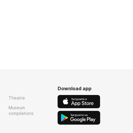
Download app
Theatre
Museum
compilations