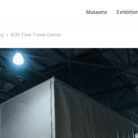
Museums
Exhibitio
rg
KOD Time Travel Center