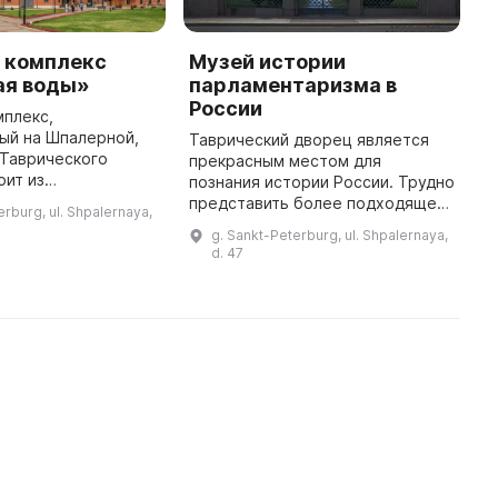
 комплекс
Музей истории
M
ая воды»
парламентаризма в
R
России
мплекс,
T
ый на Шпалерной,
p
Таврический дворец является
 Таврического
Ru
прекрасным местом для
оит из
m
познания истории России. Трудно
й башни и бывшего
m
представить более подходящее
erburg, ul. Shpalernaya,
лавной
F
место для музея, чем
g. Sankt-Peterburg, ul. Shpalernaya,
й станции. Здесь
Таврический дворец. Здесь с
d. 47
 три экспозиции:
1906 по 1917 годы проходили
заседания Г ...