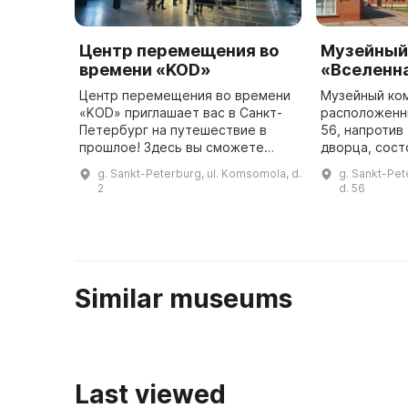
Центр перемещения во
Музейный
времени «KOD»
«Вселенн
Центр перемещения во времени
Музейный ко
«KOD» приглашает вас в Санкт-
расположенн
Петербург на путешествие в
56, напротив
прошлое! Здесь вы сможете
дворца, сост
испытать на себе волшебство
водонапорно
g. Sankt-Peterburg, ul. Komsomola, d.
g. Sankt-Pet
путешествия во времени и
резервуара г
2
d. 56
получить возможность принять
водопроводно
участие ...
представлены
«М ...
Similar museums
Last viewed