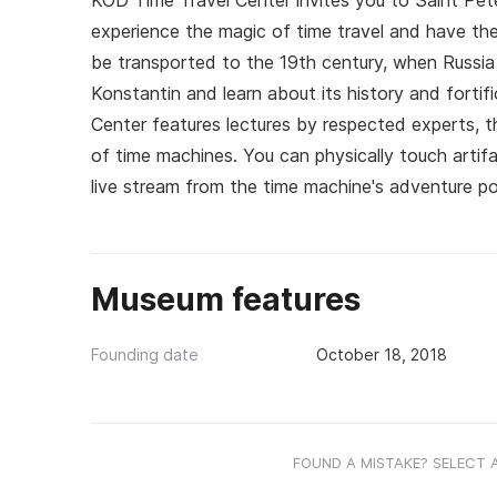
KOD Time Travel Center invites you to Saint Pete
experience the magic of time travel and have the 
be transported to the 19th century, when Russia wa
Konstantin and learn about its history and fortif
Center features lectures by respected experts, t
of time machines. You can physically touch arti
live stream from the time machine's adventure p
Museum features
Founding date
October 18, 2018
FOUND A MISTAKE? SELECT 