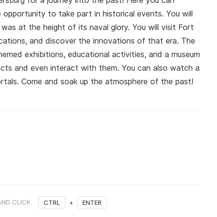
rsburg for a journey into the past! Here you can
opportunity to take part in historical events. You will
s at the height of its naval glory. You will visit Fort
ications, and discover the innovations of that era. The
hemed exhibitions, educational activities, and a museum
facts and even interact with them. You can also watch a
ortals. Come and soak up the atmosphere of the past!
AND CLICK
CTRL
+
ENTER