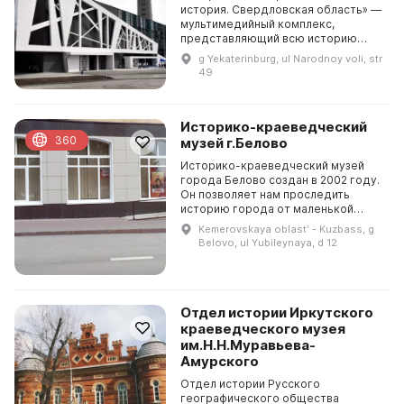
история. Свердловская область» —
мультимедийный комплекс,
представляющий всю историю
России с древнейших времен до
g Yekaterinburg, ul Narodnoy voli, str
современности, «живой учебник»
49
по истории России. В п...
Историко-краеведческий
360
музей г.Белово
Историко-краеведческий музей
города Белово создан в 2002 году.
Он позволяет нам проследить
историю города от маленькой
заимки Федора Белова до
Kemerovskaya oblastʹ - Kuzbass, g
промышленного центра Кузбасса. В
Belovo, ul Yubileynaya, d 12
музее можно посмотреть п...
Отдел истории Иркутского
краеведческого музея
им.Н.Н.Муравьева-
Амурского
Отдел истории Русского
географического общества