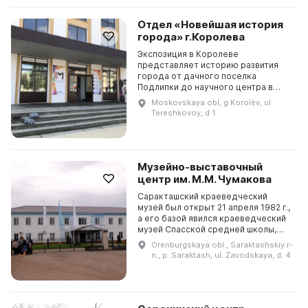
Отдел «Новейшая история
города» г.Королева
Экспозиция в Королеве
представляет историю развития
города от дачного поселка
Подлипки до научного центра в
области космонавтики. Она
Moskovskaya obl, g Korolëv, ul
отражает артиллерийское прошлое
Tereshkovoy, d 1
города, а также включает в себя
ме...
Музейно-выставочный
центр им. М.М. Чумакова
Саракташский краеведческий
музей был открыт 21 апреля 1982 г.,
а его базой явился краеведческий
музей Спасской средней школы,
который существовал с 10
Orenburgskaya obl., Saraktashskiy r-
сентября 1963 г. С 1 января 1984 г.
n., p. Saraktash, ul. Zavodskaya, d. 4
музей стал са...