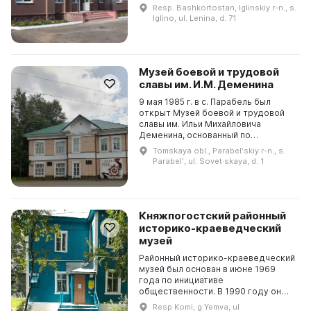
пространство. Здесь
Resp. Bashkortostan, Iglinskiy r-n., s.
осуществляется хранение
Iglino, ul. Lenina, d. 71
музейных предметов, проводится ...
Музей боевой и трудовой
славы им. И.М. Деменина
9 мая 1985 г. в с. Парабель был
открыт Музей боевой и трудовой
славы им. Ильи Михайловича
Деменина, основанный по
инициативе ветерана Великой
Tomskaya obl., Parabelʹskiy r-n., s.
Отечественной войны 1941–1945 гг.
Parabelʹ, ul. Sovet·skaya, d. 1
Сбор материала для музея...
Княжпогостский районный
историко-краеведческий
музей
Районный историко-краеведческий
музей был основан в июне 1969
года по инициативе
общественности. В 1990 году он
перешёл в государственную сферу
Resp Komi, g Yemva, ul