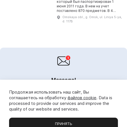
который был паспортизирован 1
июня 2011 года. В нем на учет
поставлено 870 предметов. В 4
залах просторного музея
Omskaya obl., g. Omsk, ul. Liniya 5-ya,
представлены документальные
d. 117B
материалы военного време...
Message!
Once a week, we'll send you announcements, blogs,
Продолжая использовать наш сайт, Вы
promotions, and updates on museums and exhibitions in
соглашаетесь на обработку
файлов cookie
. Data is
your city and across the country.
processed to provide our services and improve the
quality of our website and services.
ПРИНЯТЬ