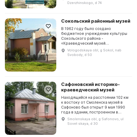
и приобрел более научный
Dzerzhinskogo, d 74
характер. Он занимается поиском...
Сокольский районный музей
В 1962 году было создано
бюджетное учреждение культуры
Сокольского района -
«Краеведческий музей
Сокольского района». В 1993 году
Vologodskaya obl, g Sokol, nab
оно было реорганизовано в
Svobody, d 50
Сокольский городской историко-
краеведческий ...
Сафоновский историко-
краеведческий музей
Находящийся на расстоянии 102 км
к востоку от Смоленска музей в
Сафоново был открыт 9 мая 1990
года в здании, построенном в
первые годы становления города.
Smolenskaya obl, g Safonovo, ul
Первым директором музея была
Sovet·skaya, d 30
назначена Боров...