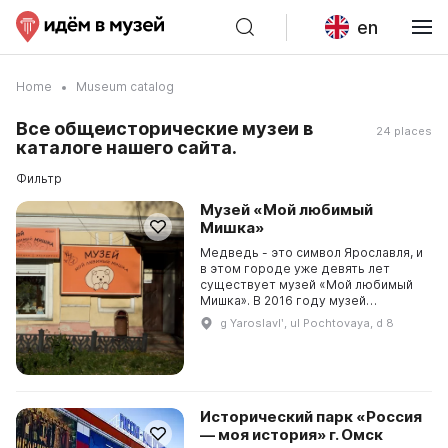
en
Home
Museum catalog
Все общеисторические музеи в
24 places
каталоге нашего сайта.
Фильтр
Музей «Мой любимый
Мишка»
Медведь - это символ Ярославля, и
в этом городе уже девять лет
существует музей «Мой любимый
Мишка». В 2016 году музей
переехал в новое здание, и его
g Yaroslavlʹ, ul Pochtovaya, d 8
экспозиция расширилась. Здесь
можно увидеть коллек...
Исторический парк «Россия
— моя история» г. Омск