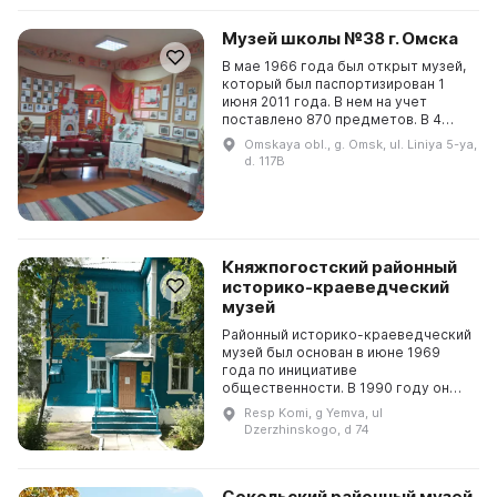
Музей школы №38 г. Омска
В мае 1966 года был открыт музей,
который был паспортизирован 1
июня 2011 года. В нем на учет
поставлено 870 предметов. В 4
залах просторного музея
Omskaya obl., g. Omsk, ul. Liniya 5-ya,
представлены документальные
d. 117B
материалы военного време...
Княжпогостский районный
историко-краеведческий
музей
Районный историко-краеведческий
музей был основан в июне 1969
года по инициативе
общественности. В 1990 году он
перешёл в государственную сферу
Resp Komi, g Yemva, ul
и приобрел более научный
Dzerzhinskogo, d 74
характер. Он занимается поиском...
Сокольский районный музей