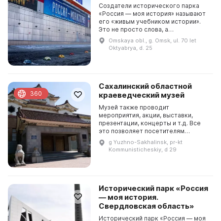
Создатели исторического парка
«Россия — моя история» называют
его «живым учебником истории».
Это не просто слова, а
действительность. Посетители
Omskaya obl., g. Omsk, ul. 70 let
могут не только видеть, но и
Oktyabrya, d. 25
трогать экспонаты парка, а...
Сахалинский областной
360
краеведческий музей
Музей также проводит
мероприятия, акции, выставки,
презентации, концерты и т.д. Все
это позволяет посетителям
познакомиться с историей,
g Yuzhno-Sakhalinsk, pr-kt
культурой и традициями
Kommunisticheskiy, d 29
Сахалинской области. Сахалинский
областно...
Исторический парк «Россия
— моя история.
Свердловская область»
Исторический парк «Россия — моя