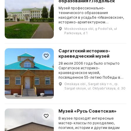
образования г.Подольск
Музей профессионально-
технического образования
находится в усадьбе «Ивановское»,
историко-архитектурном
памятнике федерального значения
Moskovskaya obl, g Podolʹsk, ul
в городе Подольске на берегу
Parkovaya, d 1
реки Пахры. Он был открыт
Постановл...
Саргатский историко-
краеведческий музей
28 июля 2006 года было открыто
Саргатское историко-
краеведческое музей,
посвященное 55-летию Победы в
Великой Отечественной войне.
Omskaya obl., Sargat·skiy r-n., rp.
Основная цель музея - собирать
Sargat·skoye, ul. Oktyabrʹskaya, d. 30
все исторические материалы и
документы...
Музей «Русь Советская»
В музее проходят интересные
мастер-классы по рукоделию,
поэтике, истории и другим видам