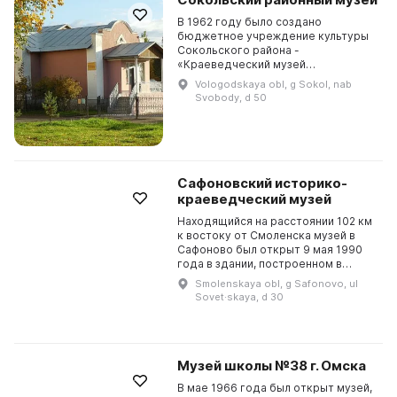
В 1962 году было создано
бюджетное учреждение культуры
Сокольского района -
«Краеведческий музей
Сокольского района». В 1993 году
Vologodskaya obl, g Sokol, nab
оно было реорганизовано в
Svobody, d 50
Сокольский городской историко-
краеведческий ...
Сафоновский историко-
краеведческий музей
Находящийся на расстоянии 102 км
к востоку от Смоленска музей в
Сафоново был открыт 9 мая 1990
года в здании, построенном в
первые годы становления города.
Smolenskaya obl, g Safonovo, ul
Первым директором музея была
Sovet·skaya, d 30
назначена Боров...
Музей школы №38 г. Омска
В мае 1966 года был открыт музей,