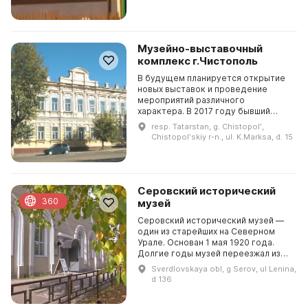
музей входят более 1800...
Музейно-выставочный
комплекс г.Чистополь
В будущем планируется открытие
новых выставок и проведение
мероприятий различного
характера. В 2017 году бывший
купеческий особняк чистопольских
resp. Tatarstan, g. Chistopolʹ,
купцов Чукашевых был передан в
Chistopolʹskiy r-n., ul. K.Marksa, d. 15
аренду Чистопольскому г...
Серовский исторический
360
музей
Серовский исторический музей —
один из старейших на Северном
Урале. Основан 1 мая 1920 года.
Долгие годы музей переезжал из
одного помещения в другое,
Sverdlovskaya obl, g Serov, ul Lenina,
временно закрывался и открывался
d 136
вновь. С мая 195...