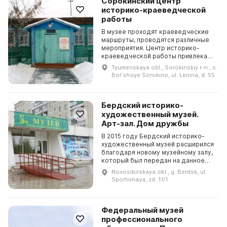
Сорокинский центр
историко-краеведческой
работы
В музее проходят краеведческие
маршруты, проводятся различные
мероприятия. Центр историко-
краеведческой работы привлекает
внимание к культурно-
Tyumenskaya obl., Sorokinskiy r-n., s.
исторической спадкоемкости
Bolʹshoye Sorokino, ul. Lenina, d. 55
нашего района. 20 декабря 1...
Бердский историко-
художественный музей.
Арт-зал. Дом дружбы
В 2015 году Бердский историко-
художественный музей расширился
благодаря новому музейному залу,
который был передан на данное
помещение несколько лет назад.
Novosibirskaya obl., g. Berdsk, ul.
Для его ремонта была объявлена
Sportivnaya, zd. 11/1
акция «Поможе...
Федеральный музей
профессионального