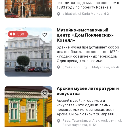
находится в здании, построенном в
1883 году по проекту Розена в
мавританском стиле. На его фризе
g Irkut·sk, ul Karla Marksa, d 2
высечены имена известных
исследователей Азии. В отделе ...
Музейно-выставочный
360
центр «Дом Поклевских-
Козелл»
Здание музея представляет собой
два особняка, построенных в 1870-
х годах и соединенных переходом.
Один принадлежал семье
уральского олигарха XIX столетия,
g Yekaterinburg, ul Malysheva, str 46
предпринимателя и мецената,
польского дворяни...
Арский музей литературы и
искусства
Арский музей литературы и
искусства - это одно из самых
посещаемых исторических мест
Арска. Он был открыт 26 апреля
1995 года и с тех пор работает
Resp. Tatarstan, g. Arsk, Arskiy r-n., ul.
благодаря трем сотрудникам. В
Pervomayskaya, d. 12