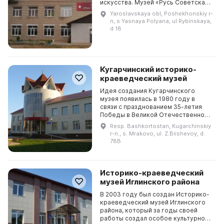
искусства. Музей «Русь Советская»
предлагает настоящее
Yaroslavskaya obl, Poshekhonskiy r-
путешествие в прошлое, даря всем
n, s Yasnaya Polyana, ul Rybinskaya,
посетителям незабываемые...
d 18
Кугарчинский историко-
краеведческий музей
Идея создания Кугарчинского
музея появилась в 1980 году в
связи с празднованием 35-летия
Победы в Великой Отечественной
войне. Сегодня музей
Resp. Bashkortostan, Kugarchinskiy
представляет собой современное
r-n., s. Mrakovo, ul. Z.Biishevoy, d.
хранилище истории края, кото...
78B
Историко-краеведческий
музей Иглинского района
В 2003 году был создан Историко-
краеведческий музей Иглинского
района, который за годы своей
работы создал особое культурное