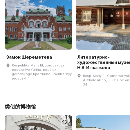
Замок Шереметева
Литературно-
художественный музей
Respublika Mariy El, gorodskoye
Н.В. Игнатьева
poseleniye Yurino, posëlok
gorodskogo tipa Yurino, Tsentralʹnyy
Resp. Mariy El, Gornomariyski
prospekt, 1
d. Chalomkino, ul. Chalomkin
34.
类似的博物馆