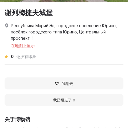
谢列梅捷夫城堡
Республика Марий Эл, городское поселение Юрино,
посёлок городского типа Юрино, Центральный
проспект, 1
在地图上显示
0
还没有印象
我想去
我已经走了
0
关于博物馆