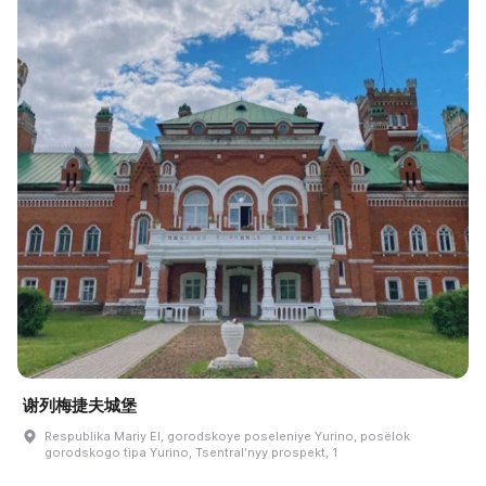
谢列梅捷夫城堡
Respublika Mariy El, gorodskoye poseleniye Yurino, posëlok
gorodskogo tipa Yurino, Tsentralʹnyy prospekt, 1