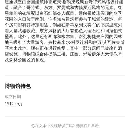
这座城堡由德国建筑师鲁道夫·穆勒按晚期新哥特式风格设计建
造，融合了哥特式、东方、罗曼式和古俄罗斯风格的元素。红
黑相间的砖墙配以白石细部令人瞩目。通向带玻璃圆顶的冬季
花园的入口位于南侧。许多知名建筑师参与了城堡的建造。每
个房间都有其特定用途，例如在斯科别列夫将军的书房里陈列
着大量武器收藏。东方风格的大厅有彩色大理石柱和阿拉伯式
壁画。此外，这里还有画廊和橡木室。谢列梅捷夫庄园的园林
地带吸引了大量游客。弗拉基米尔·科罗连科和伊万·艾瓦佐夫斯
基常来此地。现在正在进行修复，其中一部分房间已被改作酒
店设施。博物馆综合体提供主楼、庄园、米哈伊尔大天使教堂
及森林公园区的参观。
博物馆特色
成立日期
1812 год
你在文本中发现错误了吗? 选择它并单击