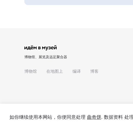
博物馆、展览及远足聚合器
博物馆
在地图上
编译
博客
如你继续使用本网站，你便同意处理
曲奇饼
. 数据资料 
© 2022 - 2026 "我们去博物馆吧"
关于项目
私隐