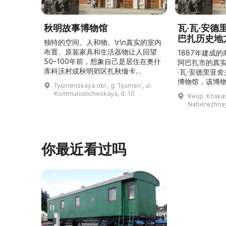
秋明故事博物馆
瓦·瓦·安
巴扎历史地
独特的空间。人和物。\r\n真实的室内
布置、原装家具和生活器物让人回望
1887年建成
50–100年前，想象自己是居住在奥什
阿巴扎市的真
库科沃村或秋明郊区扎秋缅卡
·瓦·安德里亚
（Затюменка）的一座小木屋的居
博物馆，该博物
Tyumenskaya obl., g. Tyumenʹ, ul.
民。\r\n\r\n博物馆的展览再现了我曾
卡斯共和国最佳
Kommunisticheskaya, d. 10
Resp. Khakasi
祖母安娜·科尔尼洛夫娜·奥什库科娃
的陈列以城市
Naberezhnay
（Анна Корниловна Ошкукова）一
–3世纪的历史
家的日常生活场景——她是一位“世代
具、青铜与银
为农”的农妇，其祖先在16世纪末是最
坚固的砖墙环
早从北德维纳（Северна ...
马厩。基普里
你最近看过吗