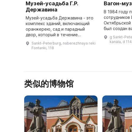
Музей-усадьба Г.Р.
Вагон-му
Державина
В 1984 году 
сотрудников 
Музей-усадьба Державина - это
Октябрьской
комплекс зданий, включающий
был создан в
оранжерею, сад и парадный
Основная цел
двор, который в течение
g Sankt-Pet
жителям отда
последней четверти века стал
kanala, d 114
Sankt-Peterburg, naberezhnaya reki
возможность
одним из важнейших центров
Fontanki, 118
историе ...
культурной жизни Петербурга.
Здесь в ...
类似的博物馆