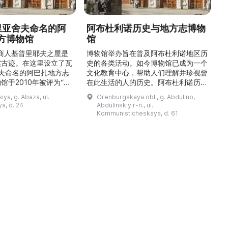
德里亚舍夫命名的阿
阿布杜利诺历史与地方志博物
方博物馆
馆
1
的商人基普里耶夫之屋是
博物馆举办旨在普及阿布杜利诺地区历
实古迹。在这里设立了瓦
史的各类活动。如今博物馆已成为一个
舍夫命名的阿巴扎地方志
文化教育中心，帮助人们理解并珍视曾
馆于2010年被评为“哈
在此生活的人的历史。阿布杜利诺历史
市级博物馆”。博物馆
与地方志博物馆于1966年在当地知名
ya, g. Abaza, ul.
Orenburgskaya obl., g. Abdulino,
及哈卡斯地区自公元前4
人士的倡议下创建。最初位于共产党街
a, d. 24
Abdulinskiy r-n., ul.
为主题，展出有箭头、刀
274号商人沃罗比约夫住宅附属建筑
Kommunisticheskaya, d. 61
质胸针、石磨等。庄园被
内。现址为共产党街61号。馆内常设
绕，院内有宽敞的谷仓和
展览包括“农民小屋”、“阿布杜利诺的
耶夫之屋是了解阿巴扎历
商人”、“战斗荣耀厅”和“阿布杜利诺：
史并度过难忘时光的绝佳场所。 ...
20世纪”。博物馆定期举办旨在推广阿
布杜利诺地区历史 ...