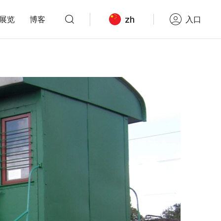
zh
展览
博客
入口