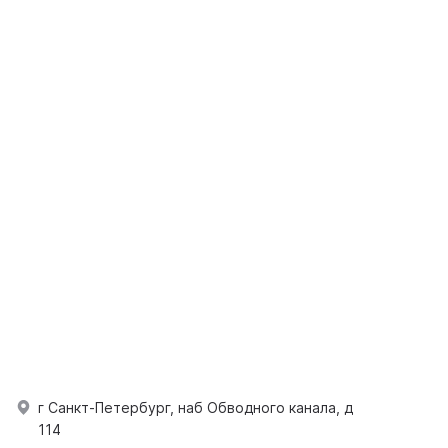
г Санкт-Петербург, наб Обводного канала, д
114