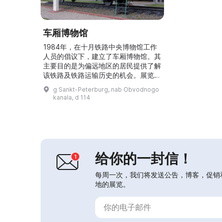
车厢博物馆
1984年，在十月铁路中央博物馆工作
人员的倡议下，建立了车厢博物馆。其
主要目的是为偏远地区的居民提供了解
该铁路及铁路运输历史的机会。展览最
初陈列在129号旧车厢内，随后搬入一
g Sankt-Peterburg, nab Obvodnogo
辆已报废的东德制造客车。为改善展览
kanala, d 114
和办公设施，进行了大修和现代化改
造。目前车厢博物馆不断更新，补充了
来自俄罗斯铁路股份公司（ОАО
«РЖД»）的资料，并举办诸如儿童
节、铁路工人节以及铁路和车站开通周
年纪念等活动。每年11月在...
给你的一封信！
每周一次，我们将发送公告，博客，促销
地的展览。