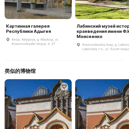
Картинная галерея
Лабинский музей истор
Республики Адыгея
краеведения имени Ф.И
Моисеенко
Resp. Adygeya, g. Maykop, ul.
Krasnooktyabrʹskaya, d. 27
Krasnodarskiy kray, g. Labins
Labinskiy r-n., ul. Sovet·skay
类似的博物馆