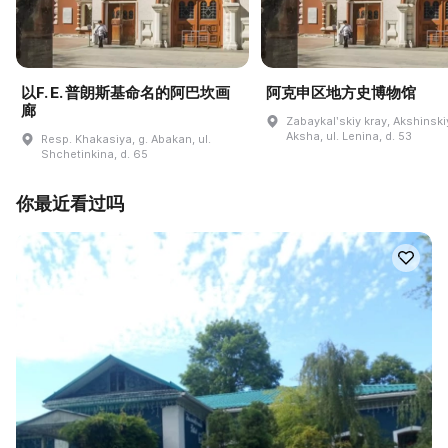
以F. E. 普朗斯基命名的阿巴坎画
阿克申区地方史博物馆
廊
Zabaykalʹskiy kray, Akshinskiy
Aksha, ul. Lenina, d. 53
Resp. Khakasiya, g. Abakan, ul.
Shchetinkina, d. 65
你最近看过吗