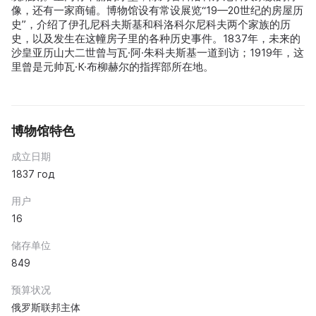
像，还有一家商铺。博物馆设有常设展览“19—20世纪的房屋历
史”，介绍了伊孔尼科夫斯基和科洛科尔尼科夫两个家族的历
史，以及发生在这幢房子里的各种历史事件。1837年，未来的
沙皇亚历山大二世曾与瓦·阿·朱科夫斯基一道到访；1919年，这
里曾是元帅瓦·К·布柳赫尔的指挥部所在地。
博物馆特色
成立日期
1837 год
用户
16
储存单位
849
预算状况
俄罗斯联邦主体