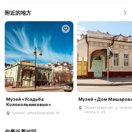
附近的地方
Музей «Усадьба
Музей «Дом Машаров
Колокольниковых»
Tyumenskaya obl., g. Tyumenʹ,
Lenina, d. 24
Tyumenʹ, ulitsa Respubliki, 18
你最近看过吗