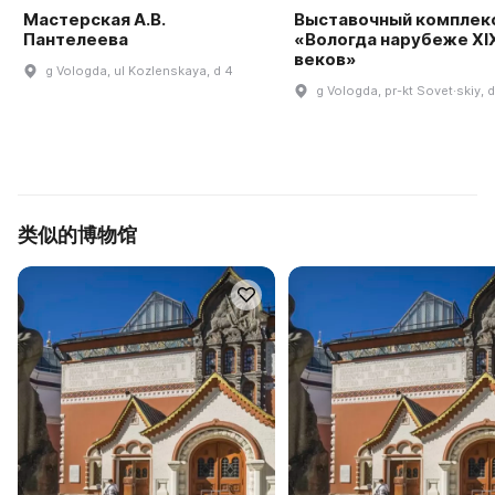
Мастерская А.В.
Выставочный комплек
Пантелеева
«Вологда нарубеже XI
веков»
g Vologda, ul Kozlenskaya, d 4
g Vologda, pr-kt Sovet·skiy, d
类似的博物馆