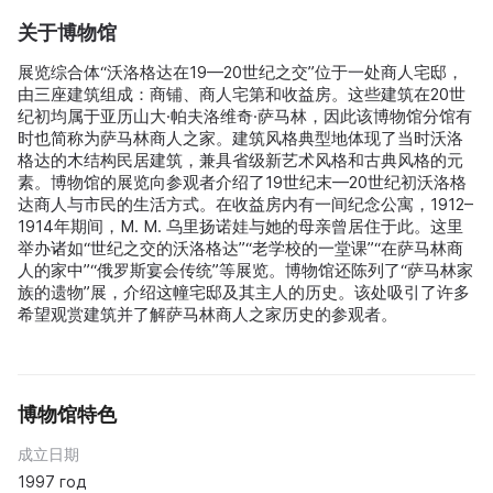
关于博物馆
展览综合体“沃洛格达在19—20世纪之交”位于一处商人宅邸，
由三座建筑组成：商铺、商人宅第和收益房。这些建筑在20世
纪初均属于亚历山大·帕夫洛维奇·萨马林，因此该博物馆分馆有
时也简称为萨马林商人之家。建筑风格典型地体现了当时沃洛
格达的木结构民居建筑，兼具省级新艺术风格和古典风格的元
素。博物馆的展览向参观者介绍了19世纪末—20世纪初沃洛格
达商人与市民的生活方式。在收益房内有一间纪念公寓，1912–
1914年期间，M. M. 乌里扬诺娃与她的母亲曾居住于此。这里
举办诸如“世纪之交的沃洛格达”“老学校的一堂课”“在萨马林商
人的家中”“俄罗斯宴会传统”等展览。博物馆还陈列了“萨马林家
族的遗物”展，介绍这幢宅邸及其主人的历史。该处吸引了许多
希望观赏建筑并了解萨马林商人之家历史的参观者。
博物馆特色
成立日期
1997 год