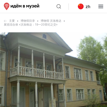
zh
主要
博物馆目录
博物馆 沃洛格达
展览综合体 «沃洛格达：19—20世纪之交»