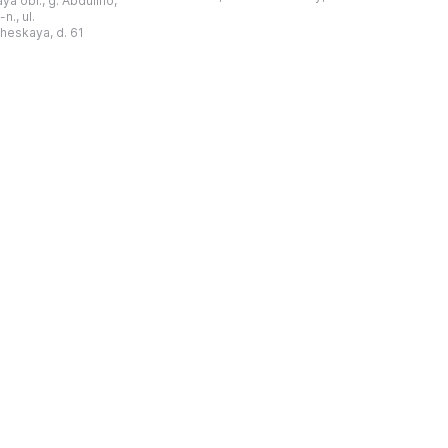
a obl., g. Abdulino,
“北方民族历史与文化”博物馆的分馆。
创建。最初位于共产党街
n., ul.
这对该区来说是件大事。 ...
罗比约夫住宅附属建筑
窗
heskaya, d. 61
党街61号。馆内常设
械
小屋”、“阿布杜利诺的
г
荣耀厅”和“阿布杜利诺：
物馆定期举办旨在推广阿
布杜利诺地区历史 ...