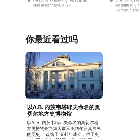
Resp. Khakasiya, g. Abaza, ul.
Orenburgskay
的陈列以城市及哈卡斯地区自公元前4
人士的倡议下
Naberezhnaya, d. 24
Abdulinskiy r-
–3世纪的历史为主题，展出有箭头、刀
274号商人沃
Kommunistic
具、青铜与银质胸针、石磨等。庄园被
内。现址为共产
坚固的砖墙环绕，院内有宽敞的谷仓和
展览包括“农民
马厩。基普里耶夫之屋是了解阿巴扎历
商人”、“战斗
史并度过难忘时光的绝佳场所。 ...
20世纪”。博
你最近看过吗
以A.В. 内茨韦塔耶夫命名的奥
切尔地方史博物馆
以A. В. 内茨韦塔耶夫命名的奥切尔地
方史博物馆向游客展示奥切尔及其居民
的历史。 该馆于1941年成立，位于奥