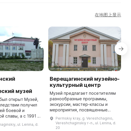
在地图上显示
нский
Верещагинский музейно-
К
культурный центр
к
еский музей
Музей предлагает посетителям
2
разнообразные программы,
л
 был открыт Музей,
экскурсии, мастер-классы и
К
ледствии получил
мероприятия, посвященные
м
ей боевой и
истории и культуре района.
п
 славы, а с 1991 г.
Permskiy kray, g. Vereshchagino,
Музей появился в 1985 году под
к
щагинский районный
Vereshchaginskiy r-n., ul. Lenina, d.
aginskiy, ul. Lenina, d.
названием «Музей боевой и
П
й музей». В
20