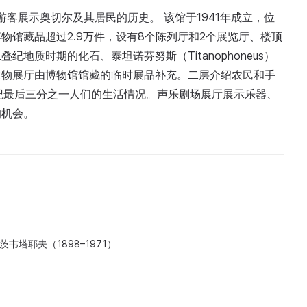
向游客展示奥切尔及其居民的历史。 该馆于1941年成立，位
物馆藏品超过2.9万件，设有8个陈列厅和2个展览厅、楼顶
地质时期的化石、泰坦诺芬努斯（Titanophoneus）
生物展厅由博物馆馆藏的临时展品补充。二层介绍农民和手
纪最后三分之一人们的生活情况。声乐剧场展厅展示乐器、
的机会。
韦塔耶夫（1898–1971）