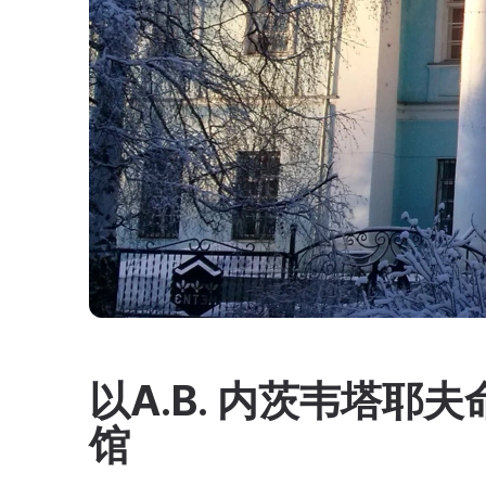
以A.В. 内茨韦塔耶
馆