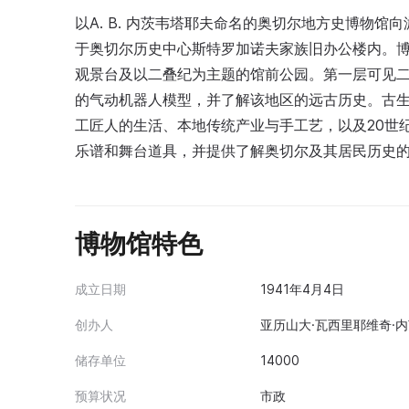
以A. В. 内茨韦塔耶夫命名的奥切尔地方史博物馆
于奥切尔历史中心斯特罗加诺夫家族旧办公楼内。博
观景台及以二叠纪为主题的馆前公园。第一层可见二叠纪
的气动机器人模型，并了解该地区的远古历史。古
工匠人的生活、本地传统产业与手工艺，以及20世
乐谱和舞台道具，并提供了解奥切尔及其居民历史
博物馆特色
成立日期
1941年4月4日
创办人
亚历山大·瓦西里耶维奇·内茨
储存单位
14000
预算状况
市政