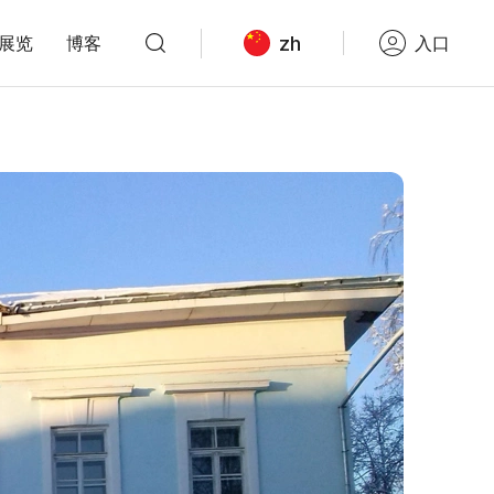
zh
展览
博客
入口