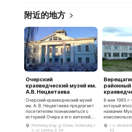
附近的地方
Очерский
Верещаги
краеведческий музей им.
районный
А.В. Нецветаева
краеведч
Очерский краеведческий музей
8 мая 1985 г.
им. А. В. Нецветаева предлагает
который впос
посетителям познакомиться с
название Муз
историей Очера и его жителей.
комсомольской
Очерский краеведческий музей
- МУК «Вере
Permskiy kray, g. Ocher, Ocherskiy r-
r-n. Vereshch
имени А. В. Нецветаева был
краеведчески
n., ul. Lenina, d. 34
33