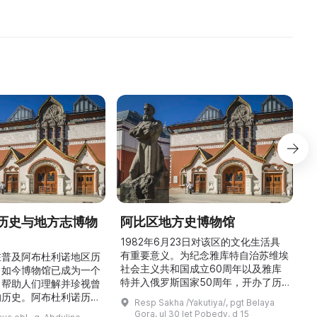
комсомо ...
настоящее время он арендует ...
历史与地方志博物
阿比区地方史博物馆
1982年6月23日对该区的文化生活具
有重要意义。为纪念雅库特自治苏维埃
在普及阿布杜利诺地区历
社会主义共和国成立60周年以及雅库
。如今博物馆已成为一个
特并入俄罗斯国家50周年，开办了历
，帮助人们理解并珍视曾
商
史与地方志博物馆，该馆是以叶梅连·
的历史。阿布杜利诺历史
Resp Sakha /Yakutiya/, pgt Belaya
雅罗斯拉夫斯基命名的雅库特国立联合
于1966年在当地知名
Gora, ul 30 let Pobedy, d 15