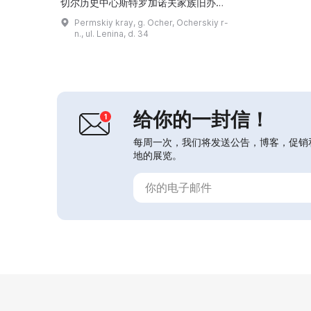
切尔历史中心斯特罗加诺夫家族旧办公
楼内。博物馆藏品超过2.9万件，设有
Permskiy kray, g. Ocher, Ocherskiy r-
8个陈列厅和2个展览厅、楼顶观景台
n., ul. Lenina, d. 34
及以二叠纪为主题的馆前公园。第一层
可见二叠纪地质时期的化石、泰坦诺芬
努斯（Titanophoneus）的气动机器
人模型，并了解该地区的远古历史。古
生物展厅由博物馆馆藏的临时展品补
充。...
给你的一封信！
每周一次，我们将发送公告，博客，促销
地的展览。