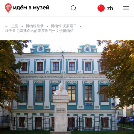
zh
主要
博物馆目录
博物馆 沃罗涅日
以伊·S·尼基廷命名的沃罗涅日州文学博物馆