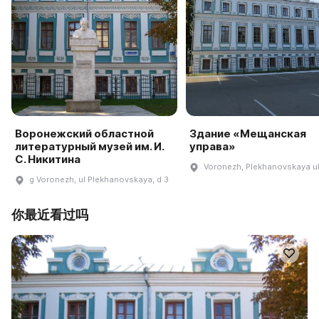
Воронежский областной
Здание «Мещанская
литературный музей им. И.
управа»
С. Никитина
Voronezh, Plekhanovskaya ul
g Voronezh, ul Plekhanovskaya, d 3
你最近看过吗