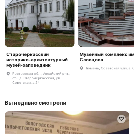
Старочеркасский
Музейный комплекс им.
историко-архитектурный
Словцова
музей-заповедник
Тюмень, Советская улица, 
Ростовская обл., Аксайский р-н.,
ст-ца. Старочеркасская, ул.
Советская, д 24
Вы недавно смотрели