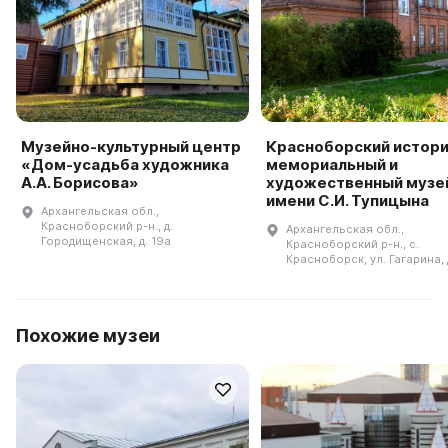
Музейно-культурный центр
Красноборский истори
«Дом-усадьба художника
мемориальный и
А.А. Борисова»
художественный музе
имени С.И. Тупицына
Архангельская обл.,
Красноборский р-н., д.
Архангельская обл.,
Городищенская, д. 19а
Красноборский р-н., с.
Красноборск, ул. Гагарина, 
Похожие музеи