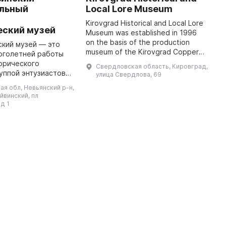
льный
Local Lore Museum
E
-
Kirovgrad Historical and Local Lore
T
еский музей
Museum was established in 1996
is
on the basis of the production
i
кий музей — это
museum of the Kirovgrad Copper
H
оголетней работы
Smelting Plant. The museum
T
орического
Свердловская область, Кировград,
presents the history of the
c
уппой энтузиастов,
улица Свердлова, 69
Kirovgrad Urban ...
лжен знать каждый
я обл, Невьянский р-н,
Нейвинска. 26
йвинский, пл
года открылся Верх-
д 1