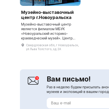
Музейно-выставочный
центр г.Новоуральска
Музейно-выставочный центр
является филиалом МБУК
«Новоуральский историко-
краеведческий музей». Центр
предоставляет комплексные
Свердловская обл, г Новоуральск,
услуги по подготовке и
ул Льва Толстого, зд 2А
обслуживанию форумов,
выставок, конгрессов, конфер...
Вам письмо!
Раз в неделю будем присылать анон
музеев и экспозиций в вашем город