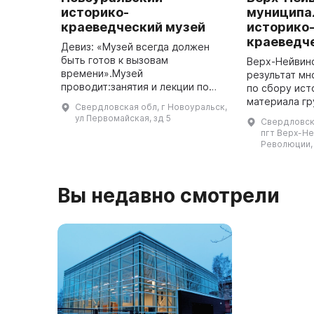
историко-
муниципа
краеведческий музей
историко
краеведч
Девиз: «Музей всегда должен
быть готов к вызовам
Верх-Нейвинс
времени».Музей
результат мн
проводит:занятия и лекции по
по сбору ист
музейным программам.научно-
материала гр
Свердловская обл, г Новоуральск,
практические
чьи имена до
ул Первомайская, зд 5
Свердловска
конференции.православные
житель Верх-
пгт Верх-Не
обрядовые праздники
апреля 1968 
Революции, 
(Рождество, Пасха, Мас ...
Не ...
Вы недавно смотрели