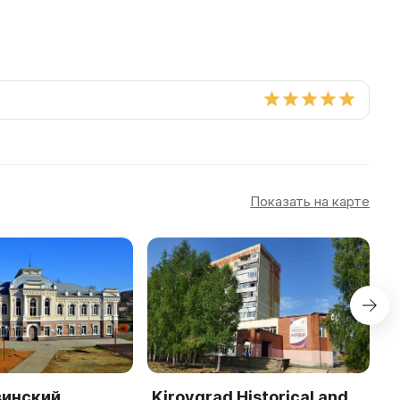
Показать на карте
винский
Kirovgrad Historical and
N