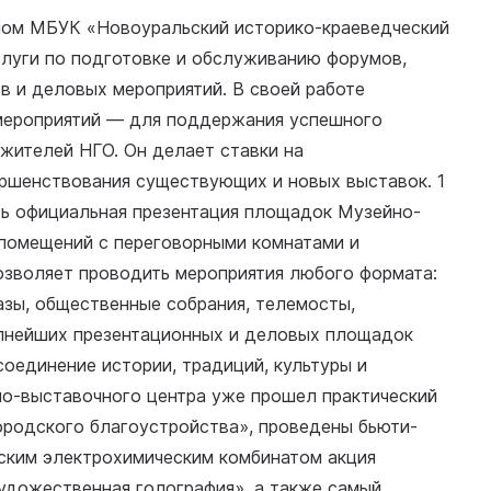
лом МБУК «Новоуральский историко-краеведческий
слуги по подготовке и обслуживанию форумов,
ов и деловых мероприятий. В своей работе
мероприятий — для поддержания успешного
 жителей НГО. Он делает ставки на
ршенствования существующих и новых выставок. 1
сь официальная презентация площадок Музейно-
 помещений с переговорными комнатами и
озволяет проводить мероприятия любого формата:
казы, общественные собрания, телемосты,
рупнейших презентационных и деловых площадок
оединение истории, традиций, культуры и
но-выставочного центра уже прошел практический
ородского благоустройства», проведены бьюти-
ьским электрохимическим комбинатом акция
Художественная голография», а также самый