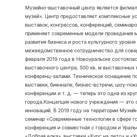
Музейно-выставочный центр является филиа
музей». Центр предоставляет комплексные у
выставок, конгрессов, конференций, семинар
применяет современные модели проведения 
развития бизнеса и роста культурного уровня
межведомственное сотрудничество для сове
февраля 2019 года в Новоуральске состояла
выставочного центра. 500 кв. м выставочных
конференц-залами. Техническое оснащение п
выставки, биеннале, бизнес-встречи, шоу-по
конференции и т. д. — теперь это одна из к
города.Концепция нового учреждения — это с
инноваций. В 2019 году на территории Музей
семинар «Современные технологии в сфере г
конференция и совместная с городом и Урал
«Добрая елка», выставки «Курс на лето» и «