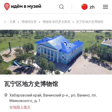
zh
主要
博物馆目录
博物馆 哈巴罗夫斯克
瓦宁区地方史博物馆
瓦宁区地方史博物馆
Хабаровский край, Ванинский р-н., рп. Ванино, пл.
Маяковского, д. 1
在地图上显示