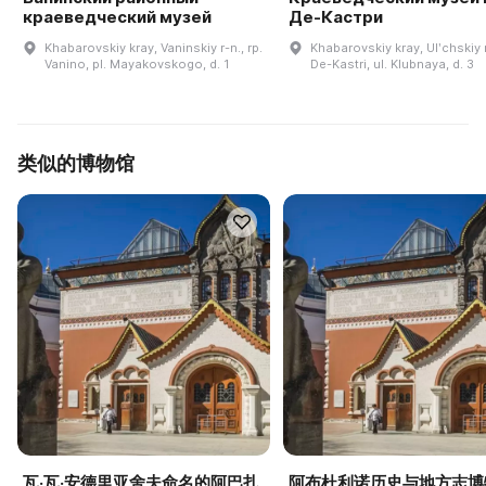
краеведческий музей
Де-Кастри
Khabarovskiy kray, Vaninskiy r-n., rp.
Khabarovskiy kray, Ulʹchskiy r
Vanino, pl. Mayakovskogo, d. 1
De-Kastri, ul. Klubnaya, d. 3
类似的博物馆
瓦·瓦·安德里亚舍夫命名的阿巴扎
阿布杜利诺历史与地方志博