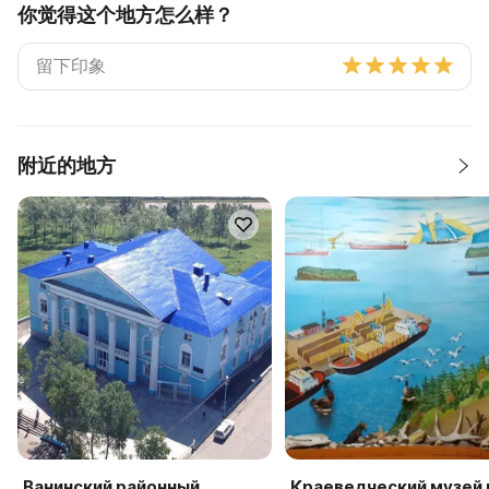
你觉得这个地方怎么样？
附近的地方
Ванинский районный
Краеведческий музей 