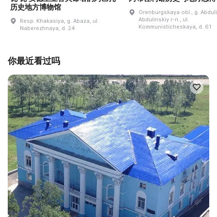
历史地方博物馆
Orenburgskaya obl., g. Abdul
Abdulinskiy r-n., ul.
Resp. Khakasiya, g. Abaza, ul.
Kommunisticheskaya, d. 61
Naberezhnaya, d. 24
你最近看过吗