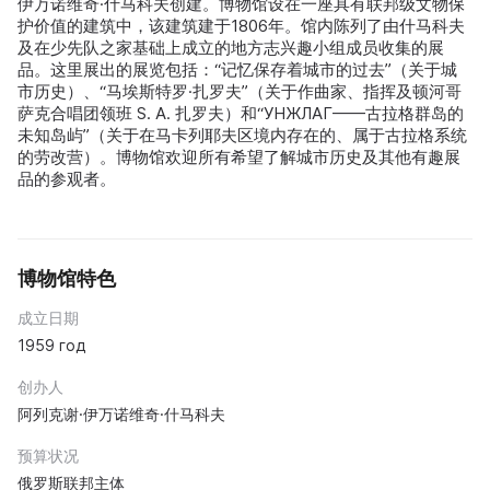
伊万诺维奇·什马科夫创建。博物馆设在一座具有联邦级文物保
护价值的建筑中，该建筑建于1806年。馆内陈列了由什马科夫
及在少先队之家基础上成立的地方志兴趣小组成员收集的展
品。这里展出的展览包括：“记忆保存着城市的过去”（关于城
市历史）、“马埃斯特罗·扎罗夫”（关于作曲家、指挥及顿河哥
萨克合唱团领班 S. A. 扎罗夫）和“УНЖЛАГ——古拉格群岛的
未知岛屿”（关于在马卡列耶夫区境内存在的、属于古拉格系统
的劳改营）。博物馆欢迎所有希望了解城市历史及其他有趣展
品的参观者。
博物馆特色
成立日期
1959 год
创办人
阿列克谢·伊万诺维奇·什马科夫
预算状况
俄罗斯联邦主体