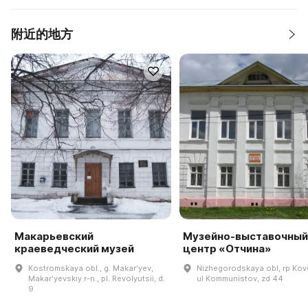
附近的地方
Макарьевский
Музейно-выставочный
краеведческий музей
центр «Отчина»
Kostromskaya obl., g. Makarʹyev,
Nizhegorodskaya obl, rp Kov
Makarʹyevskiy r-n., pl. Revolyutsii, d.
ul Kommunistov, zd 44
9