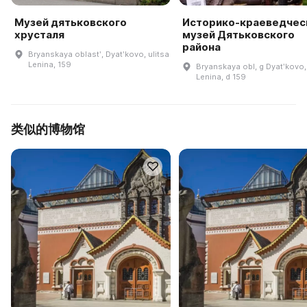
Музей дятьковского
Историко-краеведчес
хрусталя
музей Дятьковского
района
Bryanskaya oblastʹ, Dyatʹkovo, ulitsa
Lenina, 159
Bryanskaya obl, g Dyatʹkovo,
Lenina, d 159
类似的博物馆