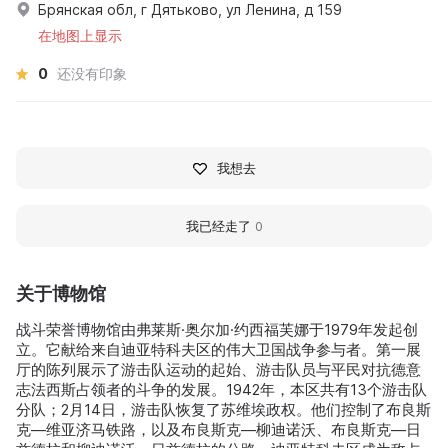
Брянская обл, г Дятьково, ул Ленина, д 159
在地图上显示
0
还没有印象
我想去
我已经走了
0
关于博物馆
战斗荣誉博物馆由弗莱斯·奥尔加·约西福芙娜于1979年发起创
立。它献给来自迪亚特科夫区的伟大卫国战争参与者。第一展
厅的陈列展示了游击队运动的起始、游击队员与平民对抗德意
志法西斯占领者的斗争的发展。1942年，本区共有13个游击队
分队；2月14日，游击队恢复了苏维埃政权。他们控制了布良斯
克—维亚济马铁路，以及布良斯克—柳迪诺沃、布良斯克—日