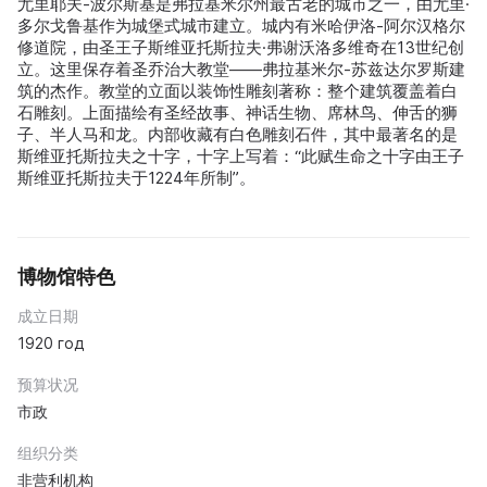
尤里耶夫-波尔斯基是弗拉基米尔州最古老的城市之一，由尤里·
多尔戈鲁基作为城堡式城市建立。城内有米哈伊洛-阿尔汉格尔
修道院，由圣王子斯维亚托斯拉夫·弗谢沃洛多维奇在13世纪创
立。这里保存着圣乔治大教堂——弗拉基米尔-苏兹达尔罗斯建
筑的杰作。教堂的立面以装饰性雕刻著称：整个建筑覆盖着白
石雕刻。上面描绘有圣经故事、神话生物、席林鸟、伸舌的狮
子、半人马和龙。内部收藏有白色雕刻石件，其中最著名的是
斯维亚托斯拉夫之十字，十字上写着：“此赋生命之十字由王子
斯维亚托斯拉夫于1224年所制”。
博物馆特色
成立日期
1920 год
预算状况
市政
组织分类
非营利机构