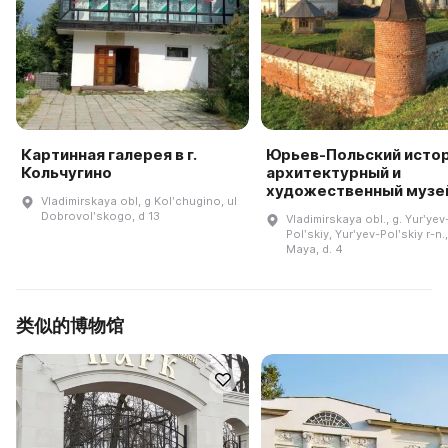
Картинная галерея в г.
Юрьев-Польский исто
Кольчугино
архитектурный и
художественный музе
Vladimirskaya obl, g Kolʹchugino, ul
Dobrovolʹskogo, d 13
Vladimirskaya obl., g. Yurʹyev
Polʹskiy, Yurʹyev-Polʹskiy r-n., 
Maya, d. 4
类似的博物馆