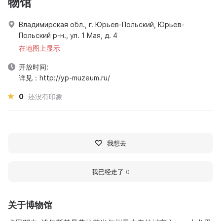
物馆
Владимирская обл., г. Юрьев-Польский, Юрьев-
Польский р-н., ул. 1 Мая, д. 4
在地图上显示
开放时间:
详见：http://yp-muzeum.ru/
0
还没有印象
我想去
我已经走了
0
关于博物馆