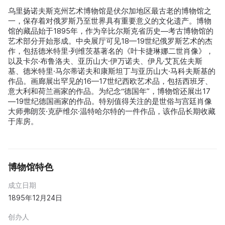
乌里扬诺夫斯克州艺术博物馆是伏尔加地区最古老的博物馆之
一，保存着对俄罗斯乃至世界具有重要意义的文化遗产。博物
馆的藏品始于1895年，作为辛比尔斯克省历史—考古博物馆的
艺术部分开始形成。中央展厅可见18—19世纪俄罗斯艺术的杰
作，包括德米特里·列维茨基著名的《叶卡捷琳娜二世肖像》，
以及卡尔·布鲁洛夫、亚历山大·伊万诺夫、伊凡·艾瓦佐夫斯
基、德米特里·马尔蒂诺夫和康斯坦丁与亚历山大·马科夫斯基的
作品。画廊展出罕见的16—17世纪西欧艺术品，包括西班牙、
意大利和荷兰画家的作品。为纪念“德国年”，博物馆还展出17
—19世纪德国画家的作品。特别值得关注的是世俗与宫廷肖像
大师弗朗茨·克萨维尔·温特哈尔特的一件作品，该作品长期收藏
于库房。
博物馆特色
成立日期
1895年12月24日
创办人