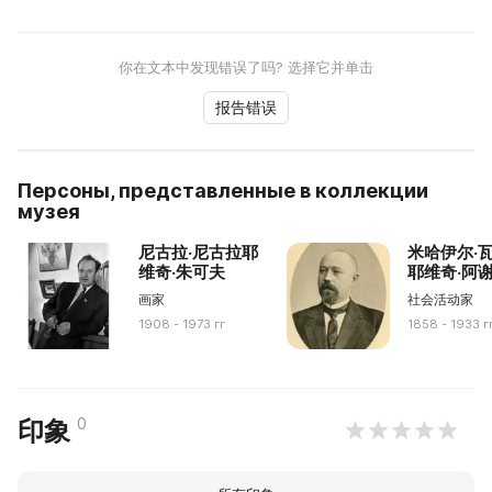
你在文本中发现错误了吗? 选择它并单击
报告错误
Персоны, представленные в коллекции
музея
尼古拉·尼古拉耶
米哈伊尔·
维奇·朱可夫
耶维奇·阿
画家
社会活动家
1908 - 1973 гг
1858 - 1933 г
0
印象