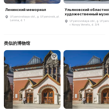
Ленинский мемориал
Ульяновский областно
художественный музе
Ulʹyanovskaya obl., g. Ulʹyanovsk, pl.
Lenina, d. 1
Ulʹyanovskaya obl., g. Ulʹyan
r. Novyy Venets, d. 3/4
类似的博物馆