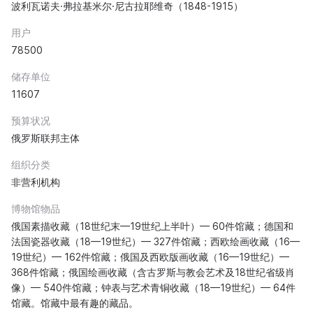
波利瓦诺夫·弗拉基米尔·尼古拉耶维奇（1848-1915）
用户
78500
储存单位
11607
预算状况
俄罗斯联邦主体
组织分类
非营利机构
博物馆物品
俄国素描收藏（18世纪末—19世纪上半叶）— 60件馆藏；德国和
法国瓷器收藏（18—19世纪）— 327件馆藏；西欧绘画收藏（16—
19世纪）— 162件馆藏；俄国及西欧版画收藏（16—19世纪）—
368件馆藏；俄国绘画收藏（含古罗斯与教会艺术及18世纪省级肖
像）— 540件馆藏；钟表与艺术青铜收藏（18—19世纪）— 64件
馆藏。馆藏中最有趣的藏品。