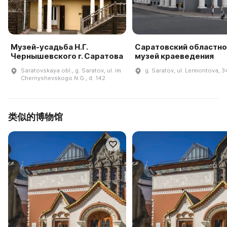
Музей-усадьба Н.Г.
Саратовский областно
Чернышевского г. Саратова
музей краеведения
Saratovskaya obl., g. Saratov, ul. im
g. Saratov, ul. Lermontova, 3
Chernyshevskogo N.G., d. 142
类似的博物馆