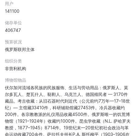
用户
141100
储存单位
406747
预算状况
俄罗斯联邦主体
组织分类
非营利机构
博物馆物品
伏尔加河流域各民族的民族服饰、生活与劳动用品：俄罗斯人、莫
尔多瓦人、楚瓦什人、鞑靼人、乌克兰人、德国殖民者 — 3170件
藏品。考古收藏：从旧石器时代到近代（公元前约7万年—17–18世
纪）— 主馆藏33410件，科研辅助馆藏27453件。冷兵器收藏约
200件。各宗教教派的礼仪用品收藏4500件。俄罗斯唯一的饥荒博
物馆（1921–1924年）收藏约1000件。昆虫学收藏（N.L. 萨哈罗夫
教授，1877–1945）8714件。19世纪末—20世纪初社会政治与革
命运动收藏700余件。萨拉托夫州长P.A. 斯托柳平（1903–1906在