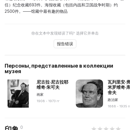
任）纪念收藏693件。海报收藏（包括内战和卫国战争时期）约
2500件。——馆藏中最有趣的物品
你在文本中发现错误了吗? 选择它并单击
报告错误
Персоны, представленные в коллекции
музея
尼古拉·尼古拉耶
瓦列里安·
维奇·朱可夫
米罗维奇·
舍夫
画家
政治家
1908 - 1973 гг
1888 - 1935 г
0
印象