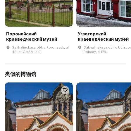
Поронайский
Углегорский
краеведческий музей
краеведческий музей
Sakhalinskaya obl, g Poronaysk, ul
Sakhalinskaya obl, g Uglegor
40 let VLKSM, d 9
Pobedy, d 176
类似的博物馆