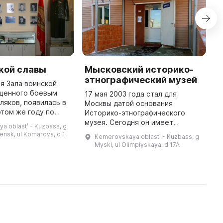
кой славы
Мысковский историко-
В
этнографический музей
г
я Зала воинской
ященного боевым
17 мая 2003 года стал для
В
ляков, появилась в
Москвы датой основания
в
этом же году по
Историко-этнографического
б
муниципальных
музея. Сегодня он имеет
м
a oblastʹ - Kuzbass, g
бщественной
большое значение для жителей
ис
nsk, ul Komarova, d 1
Kemerovskaya oblastʹ - Kuzbass, g
 «Союз ветеранов
города, являясь основным
г
Myski, ul Olimpiyskaya, d 17A
хранилищем материальных и
духовных культурных п ...