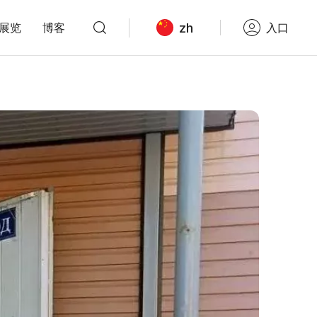
zh
展览
博客
入口