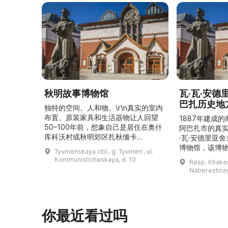
秋明故事博物馆
瓦·瓦·安
巴扎历史地
独特的空间。人和物。\r\n真实的室内
布置、原装家具和生活器物让人回望
1887年建成
50–100年前，想象自己是居住在奥什
阿巴扎市的真
库科沃村或秋明郊区扎秋缅卡
·瓦·安德里亚
（Затюменка）的一座小木屋的居
博物馆，该博物
Tyumenskaya obl., g. Tyumenʹ, ul.
民。\r\n\r\n博物馆的展览再现了我曾
卡斯共和国最佳
Kommunisticheskaya, d. 10
Resp. Khakasi
祖母安娜·科尔尼洛夫娜·奥什库科娃
的陈列以城市
Naberezhnay
（Анна Корниловна Ошкукова）一
–3世纪的历史
家的日常生活场景——她是一位“世代
具、青铜与银
为农”的农妇，其祖先在16世纪末是最
坚固的砖墙环
早从北德维纳（Северна ...
马厩。基普里
你最近看过吗