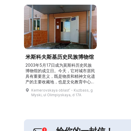
米斯科夫斯基历史民族博物馆
2003年5月17日成为莫斯科历史民族
博物馆的成立日。今天，它对城市居民
具有重要意义，既是物质和精神文化遗
产的主要收藏地，也是文化教育中心。
民族学展厅陈列了与狩猎、采集、捕
Kemerovskaya oblastʹ - Kuzbass, g
鱼、生活用品和民族服饰相关的各类藏
Myski, ul Olimpiyskaya, d 17A
品。还为参观者举办关于绍尔族文化、
历史和生活方式等不同主题的讲座。博
物馆的展品包括木制、桦树皮和陶制器
皿，以及狩猎手工艺品。展览厅举办定
期展览和专题活动。莫斯科历史民族博
物馆是一个可以了解绍尔族...
给你的一封信！