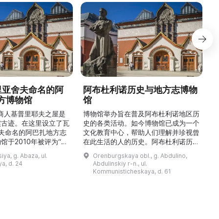
德里亚舍夫命名的阿
阿布杜利诺历史与地方志博物
方博物馆
馆
1
的商人基普里耶夫之屋是
博物馆举办旨在普及阿布杜利诺地区历
实古迹。在这里设立了瓦
史的各类活动。如今博物馆已成为一个
舍夫命名的阿巴扎地方志
文化教育中心，帮助人们理解并珍视曾
馆于2010年被评为“哈
在此生活的人的历史。阿布杜利诺历史
市级博物馆”。博物馆
与地方志博物馆于1966年在当地知名
ya, g. Abaza, ul.
Orenburgskaya obl., g. Abdulino,
及哈卡斯地区自公元前4
人士的倡议下创建。最初位于共产党街
a, d. 24
Abdulinskiy r-n., ul.
为主题，展出有箭头、刀
274号商人沃罗比约夫住宅附属建筑
Kommunisticheskaya, d. 61
质胸针、石磨等。庄园被
内。现址为共产党街61号。馆内常设
绕，院内有宽敞的谷仓和
展览包括“农民小屋”、“阿布杜利诺的
耶夫之屋是了解阿巴扎历
商人”、“战斗荣耀厅”和“阿布杜利诺：
史并度过难忘时光的绝佳场所。 ...
20世纪”。博物馆定期举办旨在推广阿
布杜利诺地区历史 ...