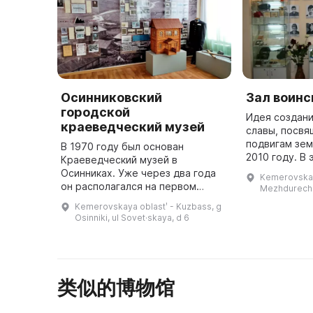
Осинниковский
Зал воинс
городской
Идея создани
краеведческий музей
славы, посв
подвигам зем
В 1970 году был основан
2010 году. В 
Краеведческий музей в
инициативе 
Осинниках. Уже через два года
Kemerovskay
властей и о
он располагался на первом
Mezhdureche
организации
этаже здания по ул. Советская, а
Kemerovskaya oblastʹ - Kuzbass, g
Афганиста ...
фонд музея составлял около 4
Osinniki, ul Sovet·skaya, d 6
тысяч единиц хранения. В нем
были пр ...
类似的博物馆