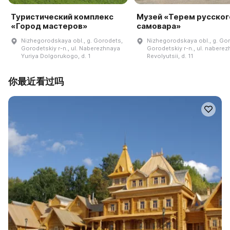
Туристический комплекс
Музей «Терем русског
«Город мастеров»
самовара»
Nizhegorodskaya obl., g. Gorodets,
Nizhegorodskaya obl., g. Go
Gorodetskiy r-n., ul. Naberezhnaya
Gorodetskiy r-n., ul. nabere
Yuriya Dolgorukogo, d. 1
Revolyutsii, d. 11
你最近看过吗