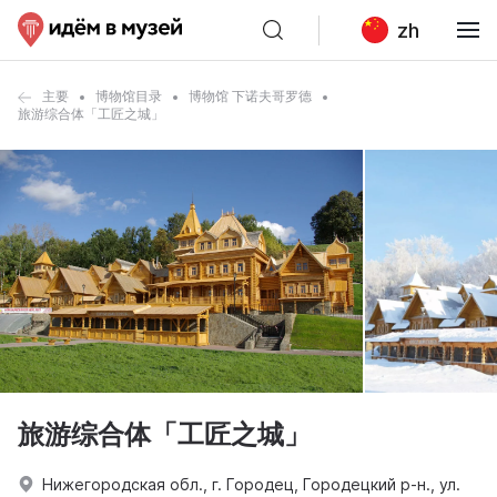
zh
主要
博物馆目录
博物馆 下诺夫哥罗德
旅游综合体「工匠之城」
旅游综合体「工匠之城」
Нижегородская обл., г. Городец, Городецкий р-н., ул.