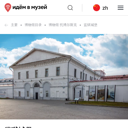
zh
主要
博物馆目录
博物馆 托博尔斯克
监狱城堡