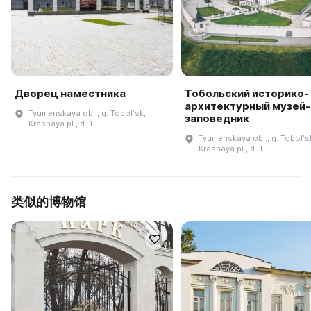
Дворец наместника
Тобольский историко-
архитектурный музей-
Tyumenskaya obl., g. Tobolʹsk,
заповедник
Krasnaya pl., d. 1
Tyumenskaya obl., g. Tobolʹs
Krasnaya pl., d. 1
类似的博物馆