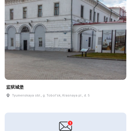
监狱城堡
Tyumenskaya obl., g. Tobolʹsk, Krasnaya pl., d. 5