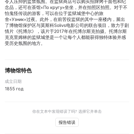
令人压抑的监禁氛围。在监狱商店可以购买招牌烤干面包和纪
念品，还可在茶馆«По кругу»坐坐，并在拍照区拍照。对于不
怕鬼怪传说的游客，可以在位于监狱城堡中心的旅
舍«Узник»过夜。此外，在前苦役监狱的其中一座楼内，展出
了博物馆保护区与莫斯科Solivs电影公司的联合项目，致力于剧
情片《托博尔》，该片于2017年在托博尔斯克拍摄。托博尔斯
克克里姆林的监狱城堡是一个让每个人都能获得独特体验并感
受历史氛围的地方。
博物馆特色
成立日期
1855 год
你在文本中发现错误了吗? 选择它并单击
报告错误