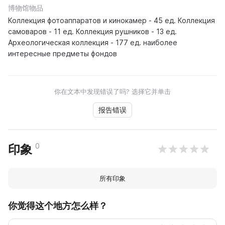
博物馆物品
Коллекция фотоаппаратов и кинокамер - 45 ед. Коллекция
самоваров - 11 ед. Коллекция рушников - 13 ед.
Археологическая коллекция - 177 ед. наиболее
интересные предметы фондов
你在文本中发现错误了吗? 选择它并单击
报告错误
0
印象
所有印象
你觉得这个地方怎么样？