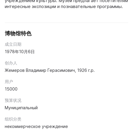
учреждением культуры. Музей предлагает посетителям
интересные экспозиции и познавательные программы.
博物馆特色
成立日期
1978年10月6日
创办人
Жемеров Владимир Герасимович, 1926 г.р.
用户
15000
预算状况
Муниципальный
组织分类
некоммерческое учреждение