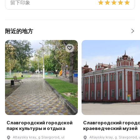
附近的地方
Славгородский городской
Славгородский город
парк культуры и отдыха
краеведческий музей
Altayskiy kray, g Slavgorod, ul
Altayskiy kray, g. Slavgorod, u