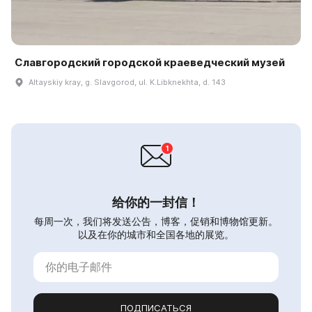
Славгородский городской краеведческий музей
Altayskiy kray, g. Slavgorod, ul. K.Libknekhta, d. 143
给你的一封信！
每周一次，我们将发送公告，博客，促销和博物馆更新。
以及在你的城市和全国各地的展览。
ПОДПИСАТЬСЯ