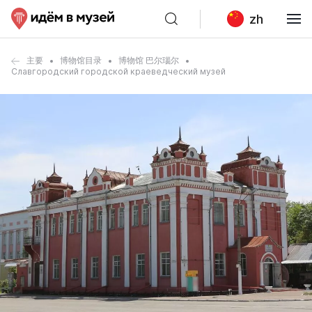
zh
主要
博物馆目录
博物馆 巴尔瑙尔
Славгородский городской краеведческий музей