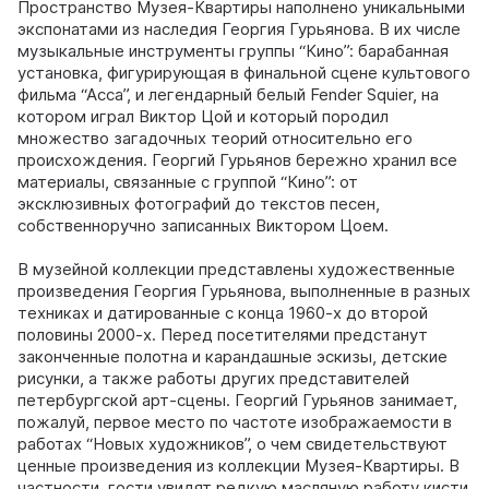
Пространство Музея-Квартиры наполнено уникальными
экспонатами из наследия Георгия Гурьянова. В их числе
музыкальные инструменты группы “Кино”: барабанная
установка, фигурирующая в финальной сцене культового
фильма “Асса”, и легендарный белый Fender Squier, на
котором играл Виктор Цой и который породил
множество загадочных теорий относительно его
происхождения. Георгий Гурьянов бережно хранил все
материалы, связанные с группой “Кино”: от
эксклюзивных фотографий до текстов песен,
собственноручно записанных Виктором Цоем.
В музейной коллекции представлены художественные
произведения Георгия Гурьянова, выполненные в разных
техниках и датированные с конца 1960-х до второй
половины 2000-х. Перед посетителями предстанут
законченные полотна и карандашные эскизы, детские
рисунки, а также работы других представителей
петербургской арт-сцены. Георгий Гурьянов занимает,
пожалуй, первое место по частоте изображаемости в
работах “Новых художников”, о чем свидетельствуют
ценные произведения из коллекции Музея-Квартиры. В
частности, гости увидят редкую масляную работу кисти