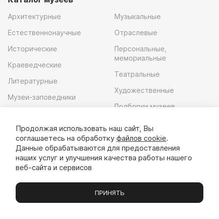
Архитектурные
Музыкальные
Естественнонаучные
Отраслевые
Исторические
Персональные,
мемориальные
Краеведческие
Театральные
Литературные
Художественные
Музеи-заповедники
Подборки музеев
Музей современного
искусства
Продолжая использовать наш сайт, Вы
соглашаетесь на обработку
файлов cookie
.
Скачать приложение
Данные обрабатываются для предоставления
наших услуг и улучшения качества работы нашего
веб-сайта и сервисов
ПРИНЯТЬ
Музеи
Выставки
Экскурсии
Чаты
Вы
© 2022 - 2026 «Идём в музей»