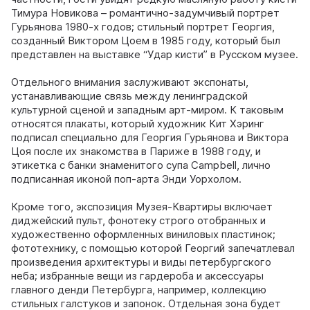
Тимура Новикова – романтично-задумчивый портрет
Гурьянова 1980-х годов; стильный портрет Георгия,
созданный Виктором Цоем в 1985 году, который был
представлен на выставке “Удар кисти” в Русском музее.
Отдельного внимания заслуживают экспонаты,
устанавливающие связь между ленинградской
культурной сценой и западным арт-миром. К таковым
относятся плакаты, который художник Кит Хэринг
подписал специально для Георгия Гурьянова и Виктора
Цоя после их знакомства в Париже в 1988 году, и
этикетка с банки знаменитого супа Campbell, лично
подписанная иконой поп-арта Энди Уорхолом.
Кроме того, экспозиция Музея-Квартиры включает
диджейский пульт, фонотеку строго отобранных и
художественно оформленных виниловых пластинок;
фототехнику, с помощью которой Георгий запечатлевал
произведения архитектуры и виды петербургского
неба; избранные вещи из гардероба и аксессуары
главного денди Петербурга, например, коллекцию
стильных галстуков и запонок. Отдельная зона будет