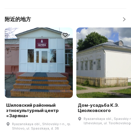
附近的地方
Шиловский районный
Дом-усадьба К.Э.
этнокультурный центр
Циолковского
«Заряна»
Ryazanskaya obl., Spasskiy r-
Izhevskoye, ul. Tsiolkovskog
Ryazanskaya obl., Shilovskiy r-n., rp.
Shilovo, ul. Spasskaya, d. 38