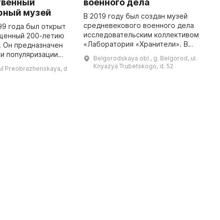
твенный
военного дела
Н
рный музей
В 2019 году был создан музей
2
средневекового военного дела
Б
99 года был открыт
исследовательским коллективом
у
ященный 200-летию
«Лаборатория «Хранители». В
б
а. Он предназначен
нем представлены предметы
Н
 и популяризации
Belgorodskaya obl., g. Belgorod, ul.
культуры и быта Высокого
1
ития литературы в
Knyazya Trubetskogo, d. 52
ul Preobrazhenskaya, d
Средневековья (XI–XIV вв.), в том
Б
акже собирания и
...
сохранения всего, что ...