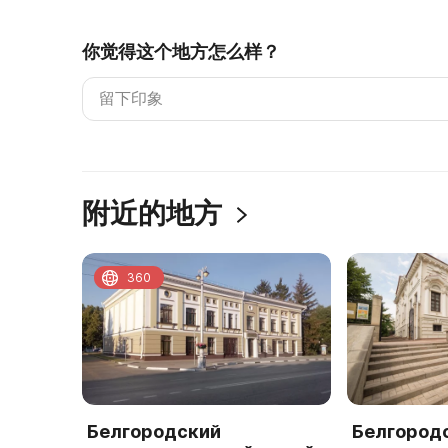
你觉得这个地方怎么样？
附近的地方
360
Белгородский
Белгород