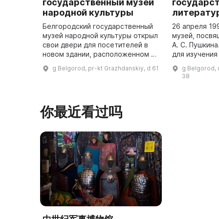
государственный музей
государс
народной культуры
литерату
Белгородский государственный
26 апреля 19
музей народной культуры открыл
музей, посв
свои двери для посетителей в
А. С. Пушкин
новом здании, расположенном на
для изучения
центральной улице Белгорода -
истории разв
g Belgorod, pr-kt Grazhdanskiy, d 61
g Belgorod, 
Гражданском проспекте. В 2014
регионе, а т
38
году реконструкцию з ...
你最近看过吗