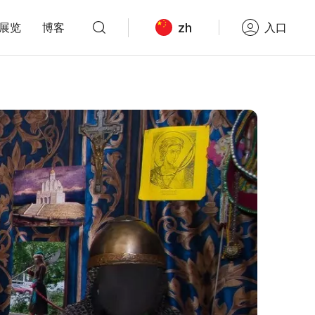
zh
展览
博客
入口