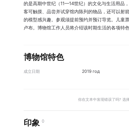
的是高期中世纪（11—14世纪）的文化与生活用
客可触摸、品尝并试穿馆内陈列的物品，还可以射
的模型感兴趣。参观须提前预约并预订导览。儿童票价
卢布。博物馆工作人员将介绍该时期生活的各项特
博物馆特色
成立日期
2019 год
你在文本中发现错误了吗? 选
印象
0