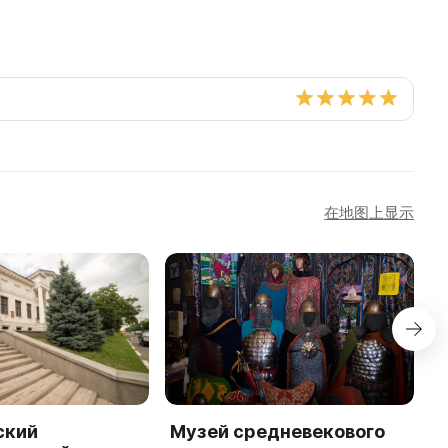
在地图上显示
ский
Музей средневекового
Б