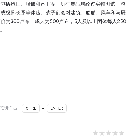
品，包括器皿、服饰和盔甲等。所有展品均经过实物测试。游
箭或投掷长矛等体验。孩子们会对建筑、船舶、风车和马厩
为300卢布，成人为500卢布，5人及以上团体每人250
色。
择它并单击
CTRL
+
ENTER