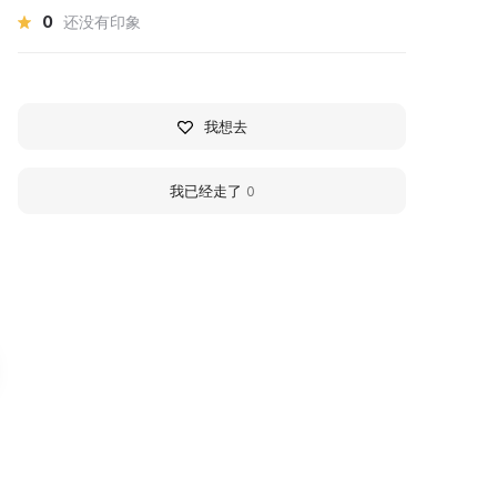
0
还没有印象
我想去
我已经走了
0
иблиотека-музей
Belgorod State Litera