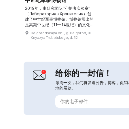
中世纪军事博物馆
2019年，由研究团队“守护者实验室”
（Лаборатория «Хранители»）创
建了中世纪军事博物馆。博物馆展出的
是高期中世纪（11—14世纪）的文化
与生活用品，包括器皿、服饰和盔甲
Belgorodskaya obl., g. Belgorod, ul.
等。所有展品均经过实物测试。游客可
Knyazya Trubetskogo, d. 52
触摸、品尝并试穿馆内陈列的物品，还
可以射箭或投掷长矛等体验。孩子们会
对建筑、船舶、风车和马厩的模型感兴
趣。参观须提前预约并预订导览。儿童
票价为300卢布，成人为500卢布，
5...
给你的一封信！
每周一次，我们将发送公告，博客，促销
地的展览。