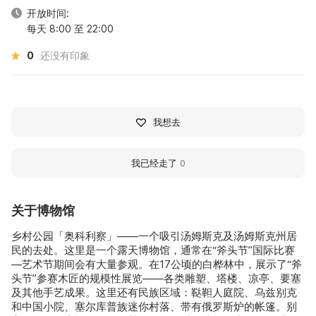
开放时间:
每天 8:00 至 22:00
0
还没有印象
我想去
我已经走了
0
关于博物馆
乡村公园「奥科利察」——一个吸引汤姆斯克及汤姆斯克州居
民的去处。这里是一个露天博物馆，通常在“斧头节”国际比赛
—艺术节期间会有大量参观。在17公顷的白桦林中，展示了“斧
头节”参赛木匠的规模性展览——各类雕塑、塔楼、凉亭、要塞
及其他手艺成果。这里还有民族区域：鞑靼人庭院、乌兹别克
和中国小院、塞尔库普族迷你村落、带有俄罗斯炉的帐篷。别