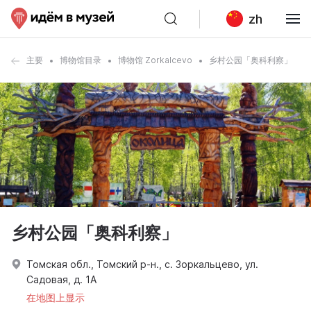
zh
主要
博物馆目录
博物馆 Zorkalcevo
乡村公园「奥科利察」
乡村公园「奥科利察」
Томская обл., Томский р-н., с. Зоркальцево, ул.
Садовая, д. 1А
在地图上显示