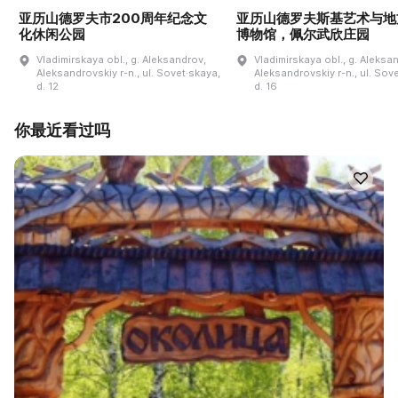
亚历山德罗夫市200周年纪念文
亚历山德罗夫斯基艺术与地
化休闲公园
博物馆，佩尔武欣庄园
Vladimirskaya obl., g. Aleksandrov,
Vladimirskaya obl., g. Aleksa
Aleksandrovskiy r-n., ul. Sovet·skaya,
Aleksandrovskiy r-n., ul. Sov
d. 12
d. 16
你最近看过吗