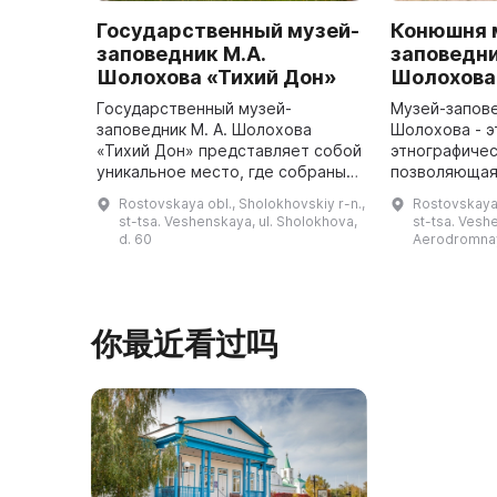
Государственный музей-
Конюшня 
заповедник М.А.
заповедни
Шолохова «Тихий Дон»
Шолохова
Государственный музей-
Музей-запове
заповедник М. А. Шолохова
Шолохова - э
«Тихий Дон» представляет собой
этнографичес
уникальное место, где собраны
позволяющая 
памятники истории, культуры и
Верхнем Дон
Rostovskaya obl., Sholokhovskiy r-n.,
Rostovskaya 
археологии, а также
открылась в 
st-tsa. Veshenskaya, ul. Sholokhova,
st-tsa. Vesh
мемориальные предметы,
экскурсии по
d. 60
Aerodromnay
принадлежащие к жи ...
пос
你最近看过吗