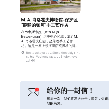
M. A. 肖洛霍夫博物馆‑保护区
“静静的顿河”手工艺作坊
在韦申斯卡娅（станица
Вешенская）历史中心区域，靠近M.
A. 肖洛霍夫庄园，坐落着手工艺作
坊。这是一座上顿河哥萨克风格的建
筑，具有“下层”和“上层”结构，四坡屋
Rostovskaya obl., Sholokhovskiy r-n.,
顶，窗套装饰与雕刻的檐饰。建筑建于
st-tsa. Veshenskaya, ul. Sholokhova,
19世纪末，原为学校的钳工车间。数
zd. 60
十年来其用途不断变化，直到2006年
才并入M. A. 肖洛霍夫博物馆‑保护区。
现在可以在这里向博物馆匠人学习哥萨
克手工艺，地下室设有一家出售各类礼
品和纪念...
给你的一封信！
每周一次，我们将发送公告，博客，促销
地的展览。