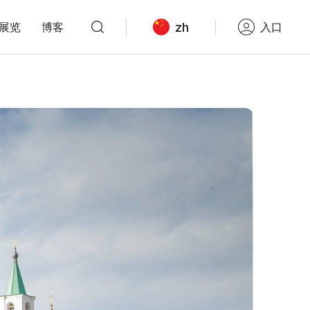
zh
展览
博客
入口