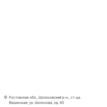
Ростовская обл., Шолоховский р-н., ст-ца.
Вешенская, ул. Шолохова, зд. 60