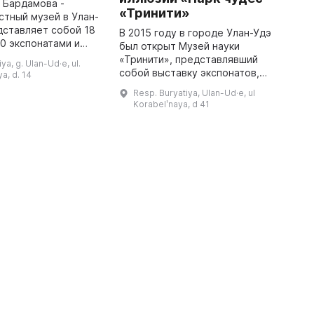
 Бардамова -
В
«Тринити»
стный музей в Улан-
р
дставляет собой 18
В
В 2015 году в городе Улан-Удэ
00 экспонатами и
о
был открыт Музей науки
картин бурятских
«
«Тринити», представлявший
ya, g. Ulan-Ud·e, ul.
а также множество
в
собой выставку экспонатов,
a, d. 14
редчайших книг, принадлеж ...
в
демонстрирующих законы
Resp. Buryatiya, Ulan-Ud·e, ul
физики. С тех пор здесь
Korabelʹnaya, d 41
появились многочисленные
интерактивные объекты: ...