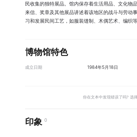
民收集的独特展品。馆内保存着生活用品、文化物
来信、奖章及其他展品讲述着该地区的战斗与劳动事
习和发展民间工艺，如服装缝制、木偶艺术、编织
博物馆特色
成立日期
1984年5月18日
你在文本中发现错误了吗? 选
印象
0