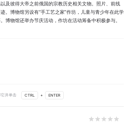
品以及彼得大帝之前俄国的宗教历史相关文物。照片、前线
迹。博物馆另设有“手工艺之家”作坊，儿童与青少年在此学
等。博物馆还举办节庆活动，作坊在活动筹备中积极参与。
择它并单击
CTRL
+
ENTER