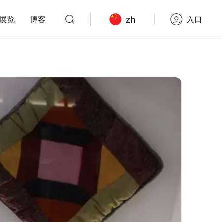
zh
展览
博客
入口