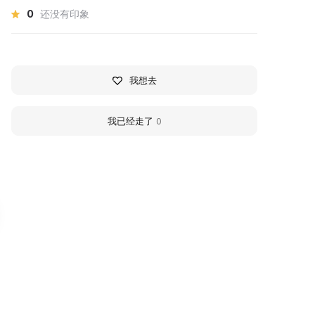
0
还没有印象
我想去
我已经走了
0
ыставочный зал Союза
Lev Bardamov Museu
удожников Бурятии
Gallery