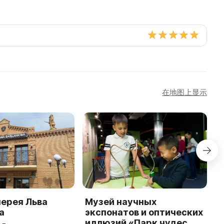
在地图上显示
ерея Льва
Музей научных
В
а
экспонатов и оптических
х
иллюзий «Парк чудес