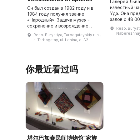
Галерея Льва
известный ча
Он был создан в 1982 году и в
Удэ. Она пре
1984 году получил звание
залов с 48 0
«Народный». Задача музея -
более 5 000 
сохранение и возрождение
Resp. Buryati
художников, 
семейских традиций. Залы музея
Naberezhnay
Resp. Buryatiya, Tarbagatayskiy r-n.,
украшены уникальными
s. Tarbagatay, ul. Lenina, d. 33
экспонатами, которые были
собраны жителям ...
你最近看过吗
塔尔巴加泰民间博物馆“家族