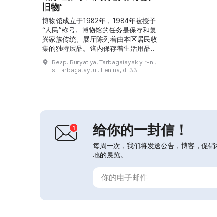
旧物”
博物馆成立于1982年，1984年被授予
“人民”称号。博物馆的任务是保存和复
兴家族传统。展厅陈列着由本区居民收
集的独特展品。馆内保存着生活用品、
文化物品以及彼得大帝之前俄国的宗教
Resp. Buryatiya, Tarbagatayskiy r-n.,
历史相关文物。照片、前线来信、奖章
s. Tarbagatay, ul. Lenina, d. 33
及其他展品讲述着该地区的战斗与劳动
事迹。博物馆另设有“手工艺之家”作
坊，儿童与青少年在此学习和发展民间
工艺，如服装缝制、木偶艺术、编织
等。博物馆还举办节庆活动，作坊在活
动筹备中积极参与。...
给你的一封信！
每周一次，我们将发送公告，博客，促销
地的展览。