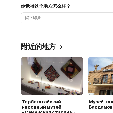
你觉得这个地方怎么样？
附近的地方
Тарбагатайский
Музей-гал
народный музей
Бардамов
«Семейская старина»