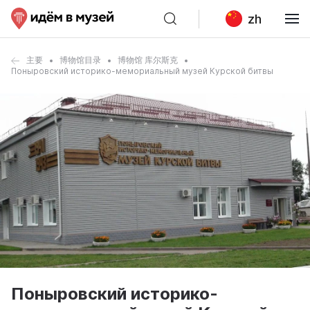
zh
主要
博物馆目录
博物馆 库尔斯克
Поныровский историко-мемориальный музей Курской битвы
Поныровский историко-