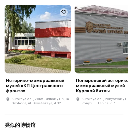
Историко-мемориальный
Поныровский историк
музей «КП Центрального
мемориальный музей
фронта»
Курской битвы
Kurskaya obl., Zolotukhinskiy r-n., m.
Kurskaya obl., Ponyrovskiy r-n
Svoboda, ul. Sovet·skaya, d 32
Ponyri, ul. Lenina, d. 1
类似的博物馆