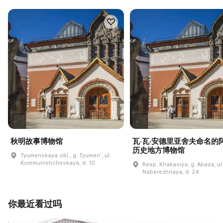
秋明故事博物馆
瓦·瓦·安德里亚舍夫命名的
历史地方博物馆
Tyumenskaya obl., g. Tyumenʹ, ul.
Kommunisticheskaya, d. 10
Resp. Khakasiya, g. Abaza, ul
Naberezhnaya, d. 24
你最近看过吗