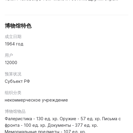
博物馆特色
成立日期
1964 год
用户
12000
预算状况
Субъект РФ
组织分类
некоммерческое учреждение
博物馆物品
Фалеристика - 130 ед. хр. Оружие - 57 ед. хр. Письма с
фронта - 100 ед. хр. Документы - 377 ед. хр.
Мемориальные предметы - 107 ед. хр.