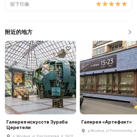
附近的地方
Галерея искусств Зураба
Галерея «Артефакт»
Церетели
g Moskva, ul Prechistenka, d
g. Moskva, ul. Prechistenka, d. 19/11