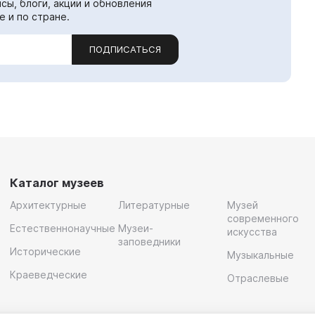
сы, блоги, акции и обновления
е и по стране.
ПОДПИСАТЬСЯ
Каталог музеев
Архитектурные
Литературные
Музей
современного
Естественнонаучные
Музеи-
искусства
заповедники
Исторические
Музыкальные
Краеведческие
Отраслевые