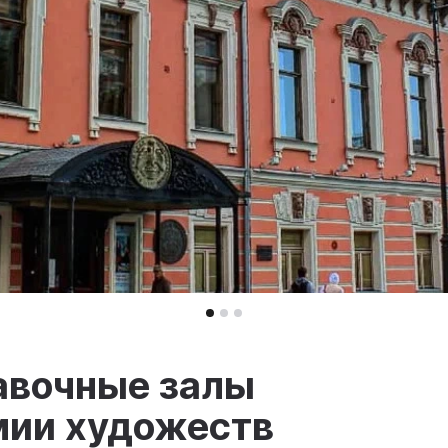
авочные залы
мии художеств