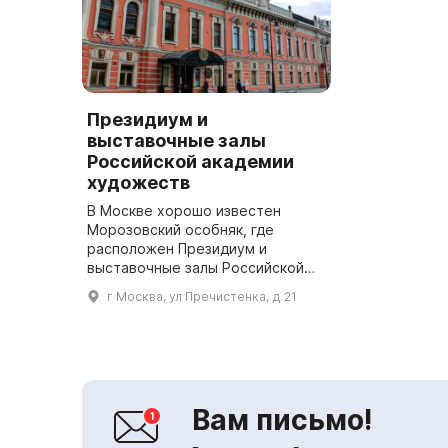
Президиум и
выставочные залы
Российской академии
художеств
В Москве хорошо известен
Морозовский особняк, где
расположен Президиум и
выставочные залы Российской
академии художеств. Здесь
г Москва, ул Пречистенка, д 21
постоянно проходят выставки
работ ведущих мастеров
отечественного искусст...
Вам письмо!