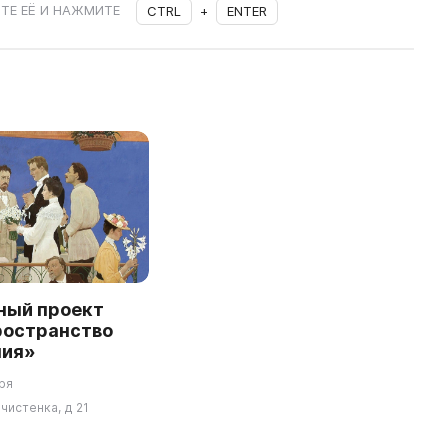
ТЕ ЕЁ И НАЖМИТЕ
CTRL
+
ENTER
ный проект
ространство
ния»
ря
чистенка, д 21