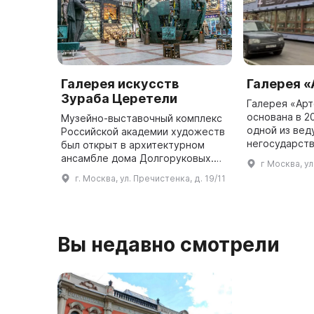
Галерея искусств
Галерея 
Зураба Церетели
Галерея «Арт
основана в 2
Музейно-выставочный комплекс
одной из ве
Российской академии художеств
негосударств
был открыт в архитектурном
Здесь провод
ансамбле дома Долгоруковых.
г Москва, у
выставок в го
Здание представляет собой
г. Москва, ул. Пречистенка, д. 19/11
персональны
комплекс из многих залов и
крытых внутренних дворов, а
площа ...
Вы недавно смотрели