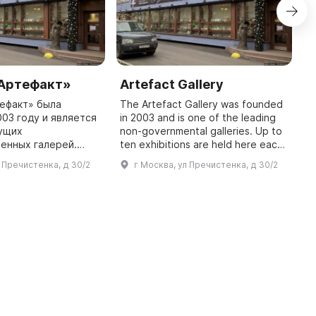
«Артефакт»
Artefact Gallery
Z
G
ефакт» была
The Artefact Gallery was founded
003 году и является
in 2003 and is one of the leading
T
дущих
non-governmental galleries. Up to
c
енных галерей.
ten exhibitions are held here each
o
ятся до 10
year, along with solo shows by
a
л Пречистенка, д 30/2
г Москва, ул Пречистенка, д 30/2
д, а также
young artists, charity auctions, ...
D
е выставки молодых
a
художников, благотворит ...