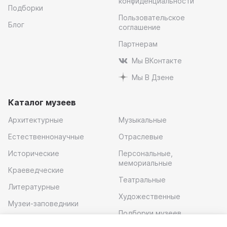
конфиденциальности
Подборки
Пользовательское
Блог
соглашение
Партнерам
Мы ВКонтакте
Мы В Дзене
Каталог музеев
Архитектурные
Музыкальные
Естественнонаучные
Отраслевые
Исторические
Персональные,
мемориальные
Краеведческие
Театральные
Литературные
Художественные
Музеи-заповедники
Подборки музеев
Музей современного