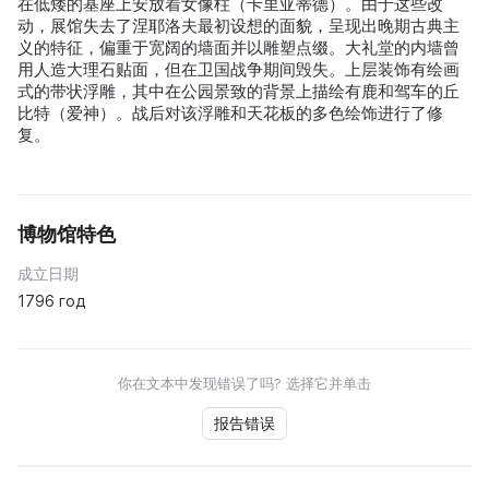
在低矮的基座上安放着女像柱（卡里亚蒂德）。由于这些改
动，展馆失去了涅耶洛夫最初设想的面貌，呈现出晚期古典主
义的特征，偏重于宽阔的墙面并以雕塑点缀。大礼堂的内墙曾
用人造大理石贴面，但在卫国战争期间毁失。上层装饰有绘画
式的带状浮雕，其中在公园景致的背景上描绘有鹿和驾车的丘
比特（爱神）。战后对该浮雕和天花板的多色绘饰进行了修
复。
博物馆特色
成立日期
1796 год
你在文本中发现错误了吗? 选择它并单击
报告错误