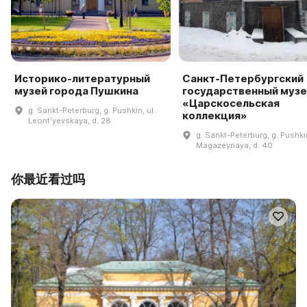
Историко-литературный
Санкт-Петербургский
музей города Пушкина
государственный музе
«Царскосельская
g. Sankt-Peterburg, g. Pushkin, ul.
коллекция»
Leontʹyevskaya, d. 28
g. Sankt-Peterburg, g. Pushkin
Magazeynaya, d. 40
你最近看过吗