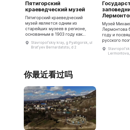
Пятигорский
Государс
краеведческий музей
заповедни
Лермонто
Пятигорский краеведческий
музей является одним из
Музей Михаи
старейших музеев в регионе,
Лермонтова б
основанным в 1903 году как
году и посвя
музей Кавказского горного
русского поэ
Stavropolʹskiy kray, g Pyatigorsk, ul
общества. В настоящее время
одним из пер
Bratʹyev Bernardatstsi, d 2
Stavropolʹski
Пятигорский краеведческий
мемориальны
Lermontova,
музей является ...
расположенны
Лермо ...
你最近看过吗