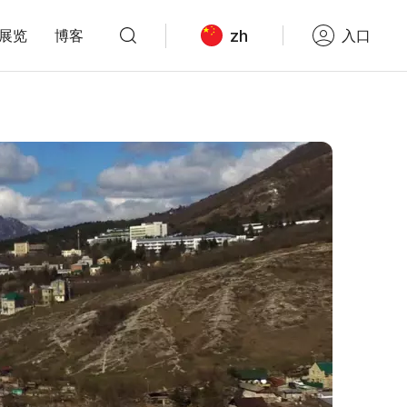
zh
展览
博客
入口