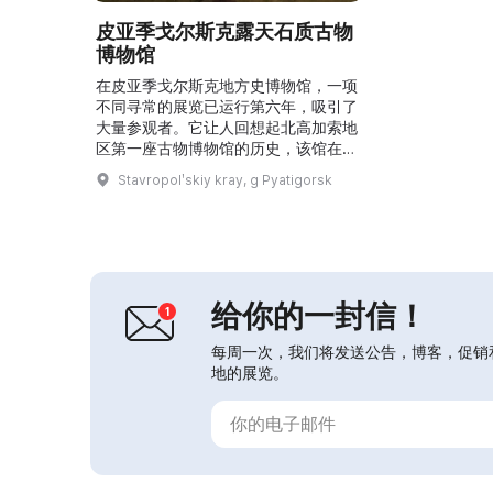
皮亚季戈尔斯克露天石质古物
博物馆
在皮亚季戈尔斯克地方史博物馆，一项
不同寻常的展览已运行第六年，吸引了
大量参观者。它让人回想起北高加索地
区第一座古物博物馆的历史，该馆在
135年前被关闭。展区陈列有古代、中
Stavropolʹskiy kray, g Pyatigorsk
世纪及更近时期的历史遗迹、十字架、
石碑、墓室构件、墓碑、祭祀用石、磨
盘、乳钵、石刻图像及铭文。这些藏品
都承载着有趣的历史文化信息，来自斯
塔夫罗波尔边疆区及北高加索的其他地
区。参观者可以感受到奇妙的氛围，进
给你的一封信！
入神话、传说与神秘观念的世...
每周一次，我们将发送公告，博客，促销
地的展览。