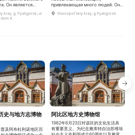
та. Он является
привлекающая много людей. Она
п
вых литературно-
напоминает историю первого на
Т
y kray, g. Pyatigorsk, ul.
Stavropolʹskiy kray, g Pyatigorsk
х музеев России,
Северном Кавказе Музея
к
 dom 4
м в доме, где
древностей, который был закрыт
ф
135 л ...
...
历史与地方志博物
阿比区地方史博物馆
1982年6月23日对该区的文化生活具
有重要意义。为纪念雅库特自治苏维埃
在普及阿布杜利诺地区历
社会主义共和国成立60周年以及雅库
。如今博物馆已成为一个