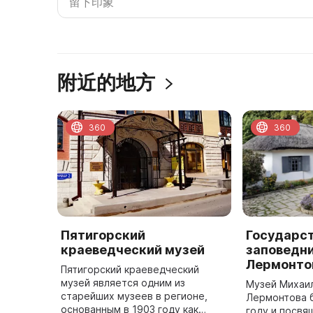
附近的地方
360
360
Пятигорский
Государс
краеведческий музей
заповедни
Лермонто
Пятигорский краеведческий
музей является одним из
Музей Михаи
старейших музеев в регионе,
Лермонтова б
основанным в 1903 году как
году и посвя