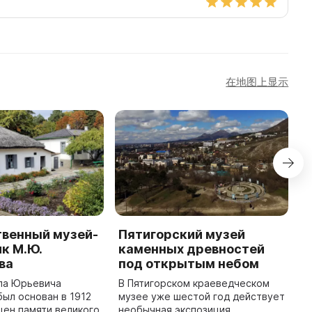
在地图上显示
твенный музей-
Пятигорский музей
М
к М.Ю.
каменных древностей
к
ва
под открытым небом
и
ла Юрьевича
В Пятигорском краеведческом
1
ыл основан в 1912
музее уже шестой год действует
П
щен памяти великого
необычная экспозиция,
С