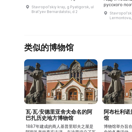
музей Кавказского горного
русского поэ
Stavropolʹskiy kray, g Pyatigorsk, ul
общества. В настоящее время
одним из пер
Bratʹyev Bernardatstsi, d 2
Stavropolʹski
Пятигорский краеведческий
мемориальны
Lermontova,
музей является ...
расположенны
Лермо ...
类似的博物馆
瓦·瓦·安德里亚舍夫命名的阿
阿布杜利诺
巴扎历史地方博物馆
馆
1887年建成的商人基普里耶夫之屋是
博物馆举办旨
阿巴扎市的真实古迹。在这里设立了瓦
史的各类活动