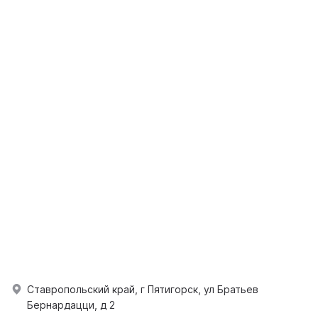
Ставропольский край, г Пятигорск, ул Братьев
Бернардацци, д 2