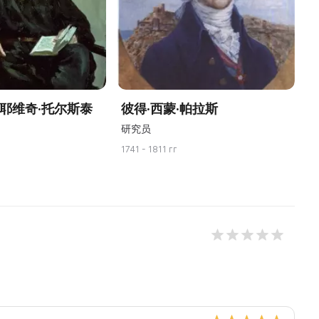
拉耶维奇·托尔斯泰
彼得·西蒙·帕拉斯
研究员
1741 - 1811 гг