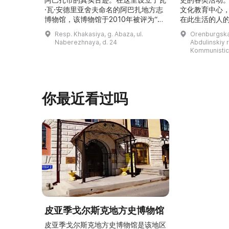
·瓦·安德里亚舍夫命名的阿巴扎地方志
文化教育中心
博物馆，该博物馆于2010年被评为“哈
在此生活的人
卡斯共和国最佳市级博物馆”。博物馆
与地方志博物馆
Resp. Khakasiya, g. Abaza, ul.
Orenburgskay
的陈列以城市及哈卡斯地区自公元前4
人士的倡议下
Naberezhnaya, d. 24
Abdulinskiy r-
–3世纪的历史为主题，展出有箭头、刀
274号商人沃
Kommunistic
具、青铜与银质胸针、石磨等。庄园被
内。现址为共产
坚固的砖墙环绕，院内有宽敞的谷仓和
展览包括“农民
马厩。基普里耶夫之屋是了解阿巴扎历
商人”、“战斗
史并度过难忘时光的绝佳场所。 ...
20世纪”。博
你最近看过吗
皮亚季戈尔斯克地方史博物馆
皮亚季戈尔斯克地方史博物馆是该地区