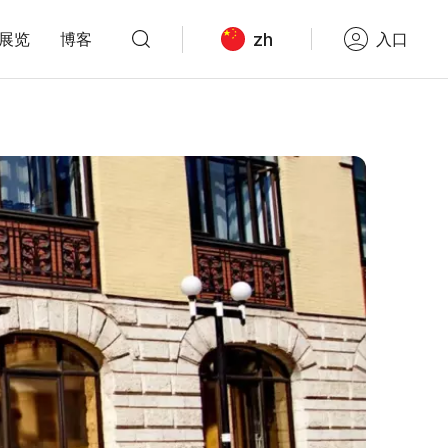
zh
展览
博客
入口