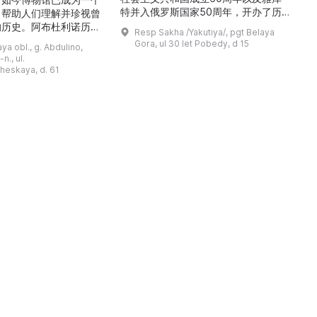
特并入俄罗斯国家50周年，开办了历
，帮助人们理解并珍视曾
商
史与地方志博物馆，该馆是以叶梅连·
的历史。阿布杜利诺历史
Resp Sakha /Yakutiya/, pgt Belaya
雅罗斯拉夫斯基命名的雅库特国立联合
于1966年在当地知名
Gora, ul 30 let Pobedy, d 15
a obl., g. Abdulino,
“北方民族历史与文化”博物馆的分馆。
创建。最初位于共产党街
n., ul.
这对该区来说是件大事。 ...
罗比约夫住宅附属建筑
窗
heskaya, d. 61
党街61号。馆内常设
械
小屋”、“阿布杜利诺的
г
荣耀厅”和“阿布杜利诺：
物馆定期举办旨在推广阿
布杜利诺地区历史 ...