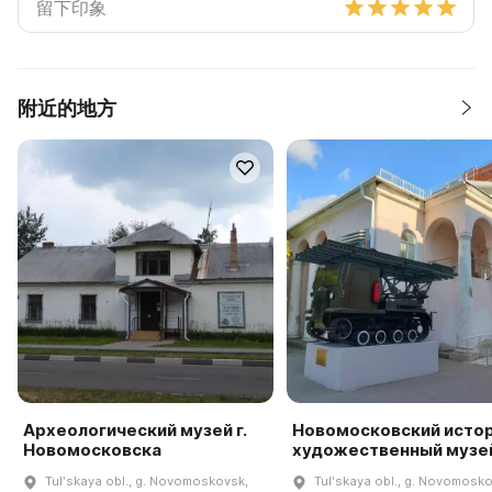
附近的地方
Археологический музей г.
Новомосковский исто
Новомосковска
художественный музе
Tulʹskaya obl., g. Novomoskovsk,
Tulʹskaya obl., g. Novomosko