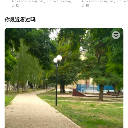
Aleksandrovskiy r-n., ul. Sovet·skaya,
Aleksandrovskiy r-n., ul. Sov
d. 12
d. 16
你最近看过吗