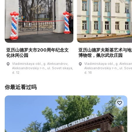
亚历山德罗夫市200周年纪念文
亚历山德罗夫斯基艺术与地
化休闲公园
博物馆，佩尔武欣庄园
Vladimirskaya obl., g. Aleksandrov,
Vladimirskaya obl., g. Aleksa
Aleksandrovskiy r-n., ul. Sovet·skaya,
Aleksandrovskiy r-n., ul. Sov
d. 12
d. 16
你最近看过吗