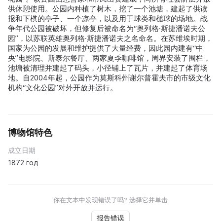
供休憩使用。公园内种植了树木，挖了一个池塘，建起了供读
报和下棋的亭子、一个凉亭，以及用于球类和槌球的场地。战
争年代公园被破坏，但修复后被命名为“奥列格·斯捷潘诺夫公
园”，以苏联英雄奥列格·斯捷潘诺夫之名命名。在苏维埃时期，
国家为公园的发展和维护提供了大量经费，因此园内建有“中
央”电影院、斯泰尔餐厅、两家夏季咖啡馆，周界安装了围栏，
池塘被清理并建起了码头，小径铺上了瓦片，并建起了体育场
地。自2004年起，公园作为莫斯科州谢尔普霍夫市的市级文化
机构“文化公园”对外开放并运行。
博物馆特色
成立日期
1872 год
你在文本中发现错误了吗? 选择它并单击
报告错误