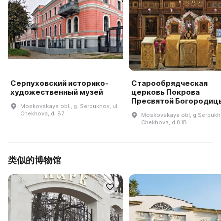
Серпуховский историко-
Старообрядческая
художественный музей
церковь Покрова
Пресвятой Богородиц
Moskovskaya obl., g. Serpukhov, ul.
Chekhova, d. 87
Moskovskaya obl, g Serpukho
Chekhova, d 81B
类似的博物馆