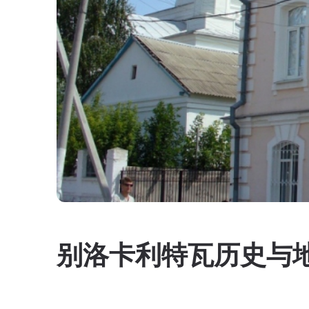
别洛卡利特瓦历史与