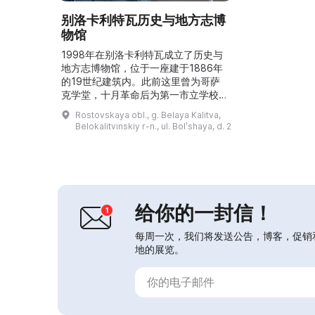
别洛卡利特瓦历史与地方志博
物馆
1998年在别洛卡利特瓦成立了历史与
地方志博物馆，位于一座建于1886年
的19世纪建筑内。此前这里曾为哥萨
克学堂，十月革命后为第一市立学校。
如今，博物馆展示反映居住在这些土地
Rostovskaya obl., g. Belaya Kalitva,
上的各民族从石器时代起的历史与文化
Belokalitvinskiy r-n., ul. Bolʹshaya, d. 2
的收藏，以及顿河地区的动植物、地质
和古生物藏品。馆内陈列有300余幅本
地画家的画作，院落内设有“哥萨克小
院”展区。参观博物馆有助于更好地理
解该地区的过去，了解有趣的人物及其
传统，并有助于形成公...
给你的一封信！
每周一次，我们将发送公告，博客，促销
地的展览。