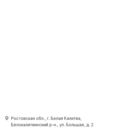
Ростовская обл., г. Белая Калитва,
Белокалитвинский р-н., ул. Большая, д. 2