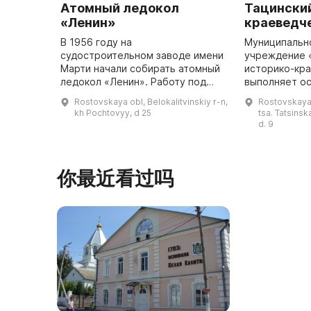
Атомный ледокол
Тацински
«Ленин»
краеведч
В 1956 году на
Муниципальн
судостроительном заводе имени
учреждение 
Марти начали собирать атомный
историко-кр
ледокол «Ленин». Работу под
выполняет ос
руководством физика Анатолия
сбор и хране
Rostovskaya obl, Belokalitvinskiy r-n,
Rostovskaya o
Александрова выполнили ученые,
предметов и 
kh Pochtovyy, d 25
tsa. Tatsins
монтажники и сварщики. На
просвещение 
d. 9
момент созд ...
你最近看过吗