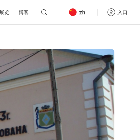
zh
展览
博客
入口