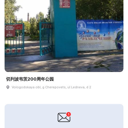
切列波韦茨200周年公园
Vologodskaya obl, g Cherepovets, ul Ledneva, d 2