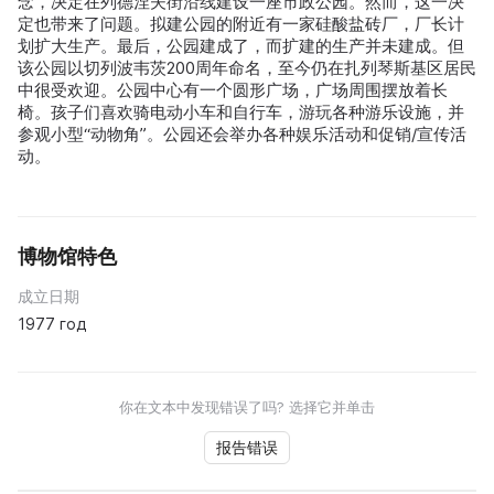
念，决定在列德涅夫街沿线建设一座市政公园。然而，这一决
定也带来了问题。拟建公园的附近有一家硅酸盐砖厂，厂长计
划扩大生产。最后，公园建成了，而扩建的生产并未建成。但
该公园以切列波韦茨200周年命名，至今仍在扎列琴斯基区居民
中很受欢迎。公园中心有一个圆形广场，广场周围摆放着长
椅。孩子们喜欢骑电动小车和自行车，游玩各种游乐设施，并
参观小型“动物角”。公园还会举办各种娱乐活动和促销/宣传活
动。
博物馆特色
成立日期
1977 год
你在文本中发现错误了吗? 选择它并单击
报告错误