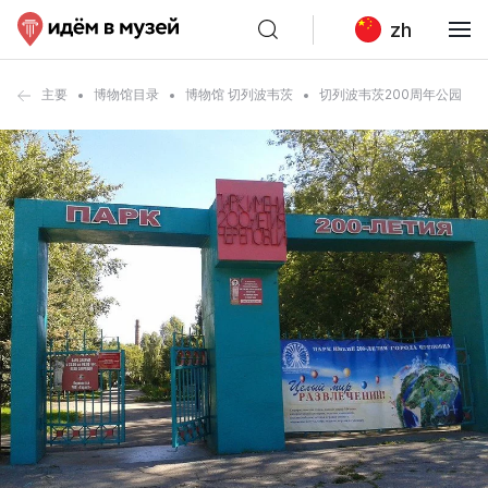
zh
主要
博物馆目录
博物馆 切列波韦茨
切列波韦茨200周年公园