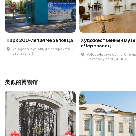
Парк 200-летия Череповца
Художественный музе
г.Череповец
Vologodskaya obl, g Cherepovets, ul
Ledneva, d 2
Vologodskaya obl., g. Chere
Sovet·skiy pr-kt., d. 30A
类似的博物馆