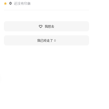
0
还没有印象
我想去
我已经走了
0
алерея Art Future
Palace of Tsar Alexei
allery
Mikhailovich