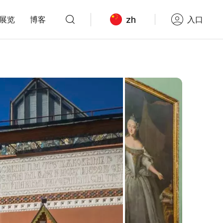
zh
展览
博客
入口