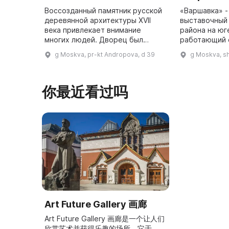
Воссозданный памятник русской
«Варшавка» -
деревянной архитектуры XVII
выставочный 
века привлекает внимание
района на юг
многих людей. Дворец был
работающий с
назван современниками восьмым
проходят ме
g Moskva, pr-kt Andropova, d 39
g Moskva, s
чудом света, но не сохранился
выставки в в
до наших дней. Однако он
мастерской п
остался ...
по моз ...
你最近看过吗
Art Future Gallery 画廊
Art Future Gallery 画廊是一个让人们
欣赏艺术并获得乐趣的场所。它于