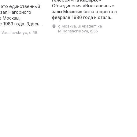
Объединения «Выставочные
 это единственный
Г
залы Москвы» была открыта в
зал Нагорного
м
феврале 1986 года и стала
е Москвы,
н
известна благодаря широкому
 1983 года. Здесь
п
g Moskva, ul Akademika
спектру выставок актуального
роприятия и
б
Millionshchikova, d 35
h Varshavskoye, d 68
искусства в 1980-е и 1990-е
ыставочном зале, а в
г
годы. Сегодня г ...
роводятся занятия
б