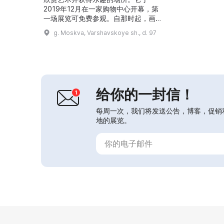
2019年12月在一家购物中心开幕，第
一场展览可免费参观。自那时起，画廊
在俄罗斯、埃及、瑞士和沙特阿拉伯持
g. Moskva, Varshavskoye sh., d. 97
续举办国际展览。画廊还举办音乐与诗
歌之夜、与艺术家的见面会、工作坊、
模特走秀以及儿童跳棋和国际象棋比
赛。展览通常持续约两周，并在画廊的
两个展厅轮换展出。多年来已举办了
70多场国际展览。这里向所有人免费
给你的一封信！
开放艺术。...
每周一次，我们将发送公告，博客，促销
地的展览。