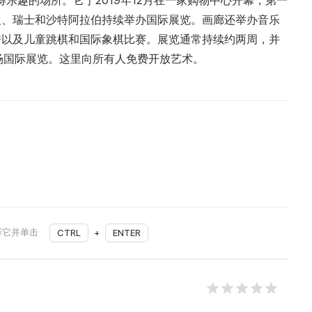
艺术并获得乐趣的场所。它于2019年12月在一家购物中心开幕，第一
及、瑞士和沙特阿拉伯持续举办国际展览。画廊还举办音乐
秀以及儿童跳棋和国际象棋比赛。展览通常持续约两周，并
场国际展览。这里向所有人免费开放艺术。
择它并单击
CTRL
+
ENTER