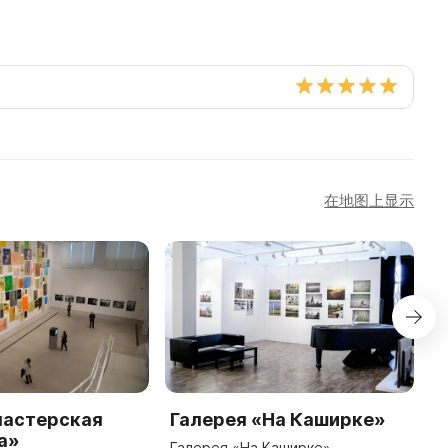
在地图上显示
мастерская
Галерея «На Каширке»
Г
а»
G
Галерея «На Каширке»