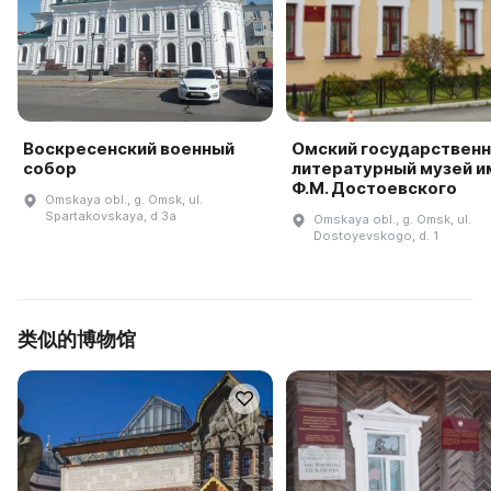
Воскресенский военный
Омский государствен
собор
литературный музей и
Ф.М. Достоевского
Omskaya obl., g. Omsk, ul.
Spartakovskaya, d 3a
Omskaya obl., g. Omsk, ul.
Dostoyevskogo, d. 1
类似的博物馆