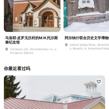
马洛耶·皮罗戈沃村的M.N.托尔斯
阿尔纳什联合历史文学博物
泰纪念馆
Udmurt·skaya Resp., Alnashski
s. Alnashi, ul. Komsomolʹskay
Tulʹskaya obl., Shchekinskiy r-n., s.
Pirogovo-Zykovo
你最近看过吗