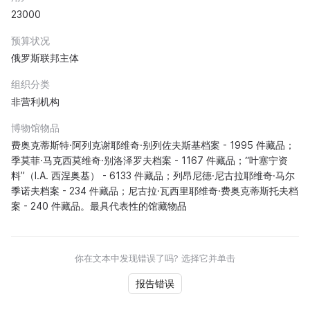
23000
预算状况
俄罗斯联邦主体
组织分类
非营利机构
博物馆物品
费奥克蒂斯特·阿列克谢耶维奇·别列佐夫斯基档案 - 1995 件藏品；
季莫菲·马克西莫维奇·别洛泽罗夫档案 - 1167 件藏品；“叶塞宁资
料”（I.A. 西涅奥基） - 6133 件藏品；列昂尼德·尼古拉耶维奇·马尔
季诺夫档案 - 234 件藏品；尼古拉·瓦西里耶维奇·费奥克蒂斯托夫档
案 - 240 件藏品。最具代表性的馆藏物品
你在文本中发现错误了吗? 选择它并单击
报告错误