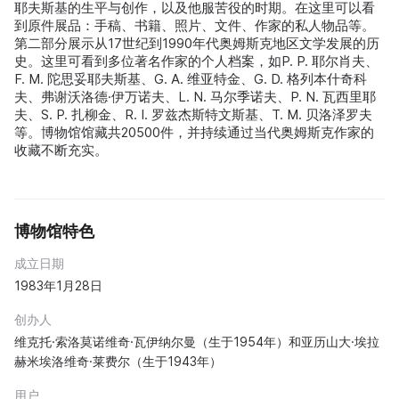
耶夫斯基的生平与创作，以及他服苦役的时期。在这里可以看
到原件展品：手稿、书籍、照片、文件、作家的私人物品等。
第二部分展示从17世纪到1990年代奥姆斯克地区文学发展的历
史。这里可看到多位著名作家的个人档案，如P. P. 耶尔肖夫、
F. M. 陀思妥耶夫斯基、G. A. 维亚特金、G. D. 格列本什奇科
夫、弗谢沃洛德·伊万诺夫、L. N. 马尔季诺夫、P. N. 瓦西里耶
夫、S. P. 扎柳金、R. I. 罗兹杰斯特文斯基、T. M. 贝洛泽罗夫
等。博物馆馆藏共20500件，并持续通过当代奥姆斯克作家的
收藏不断充实。
博物馆特色
成立日期
1983年1月28日
创办人
维克托·索洛莫诺维奇·瓦伊纳尔曼（生于1954年）和亚历山大·埃拉
赫米埃洛维奇·莱费尔（生于1943年）
用户