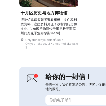
十月区历史与地方博物馆
博物馆邀请参观者查看相册、文件和档
案资料，这些资料见证了该村的历史和
文化。\r\n该博物馆位于车里雅宾斯克
州的奥克季亚布尔斯科耶村
（Oktjabrskoye），于1987年在V. G.
Chlyabinskaya oblastʹ, selo
Gnatyuk的倡议下开馆。馆内陈列有动
Oktyabrʹskoye, ul Komsomolʹskaya, d
植物收藏、本地矿物、民间匠人的作
3
品：装饰组合、十字绣、餐巾、钩针编
织品、纸浆工艺品、日用品上的艺术彩
绘，以及身着19世纪舞会礼服的洋娃
娃。馆中还展示了相册、文件和档案资
料，见...
给你的一封信！
每周一次，我们将发送公告，博客，促销
地的展览。