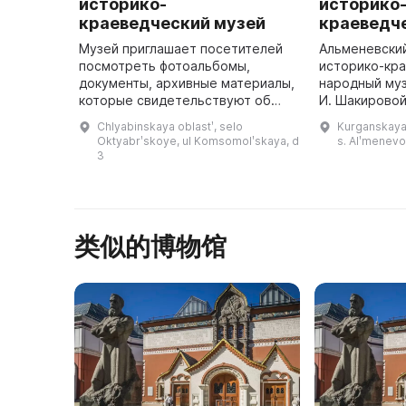
историко-
историко
краеведческий музей
краеведч
Музей приглашает посетителей
Альменевски
посмотреть фотоальбомы,
историко-кр
документы, архивные материалы,
народный муз
которые свидетельствуют об
И. Шакировой
истории и культуре села. Музей в
ноября 1980 
Chlyabinskaya oblastʹ, selo
Kurganskaya 
селе Октябрьское Челябинской
располагалас
Oktyabrʹskoye, ul Komsomolʹskaya, d
s. Alʹmenevo,
области был открыт в 1987 ...
медресе, а в
3
类似的博物馆