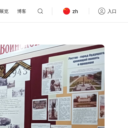
zh
展览
博客
入口