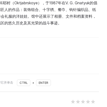
ktjabrskoye），于1987年在V. G. Gnatyuk的倡
间匠人的作品：装饰组合、十字绣、餐巾、钩针编织品、纸
舞会礼服的洋娃娃。馆中还展示了相册、文件和档案资料，
地区的悠久历史及其光荣的战斗事迹。
择它并单击
CTRL
+
ENTER