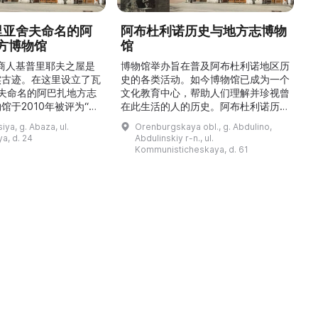
德里亚舍夫命名的阿
阿布杜利诺历史与地方志博物
方博物馆
馆
1
的商人基普里耶夫之屋是
博物馆举办旨在普及阿布杜利诺地区历
实古迹。在这里设立了瓦
史的各类活动。如今博物馆已成为一个
舍夫命名的阿巴扎地方志
文化教育中心，帮助人们理解并珍视曾
馆于2010年被评为“哈
在此生活的人的历史。阿布杜利诺历史
市级博物馆”。博物馆
与地方志博物馆于1966年在当地知名
ya, g. Abaza, ul.
Orenburgskaya obl., g. Abdulino,
及哈卡斯地区自公元前4
人士的倡议下创建。最初位于共产党街
a, d. 24
Abdulinskiy r-n., ul.
为主题，展出有箭头、刀
274号商人沃罗比约夫住宅附属建筑
Kommunisticheskaya, d. 61
质胸针、石磨等。庄园被
内。现址为共产党街61号。馆内常设
绕，院内有宽敞的谷仓和
展览包括“农民小屋”、“阿布杜利诺的
耶夫之屋是了解阿巴扎历
商人”、“战斗荣耀厅”和“阿布杜利诺：
史并度过难忘时光的绝佳场所。 ...
20世纪”。博物馆定期举办旨在推广阿
布杜利诺地区历史 ...