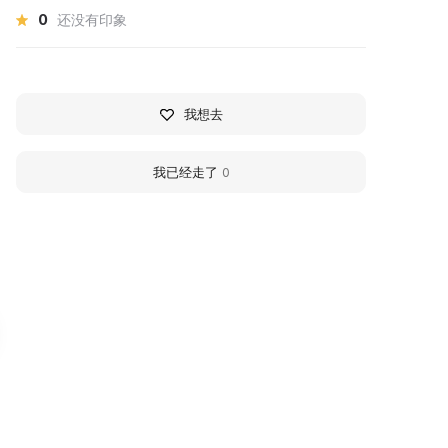
0
还没有印象
我想去
我已经走了
0
ектор музейной и
Oktyabrsky Local His