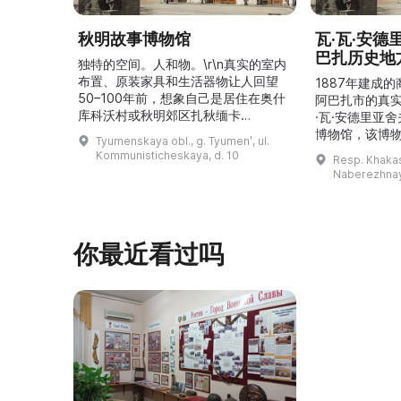
秋明故事博物馆
瓦·瓦·安
巴扎历史地
独特的空间。人和物。\r\n真实的室内
布置、原装家具和生活器物让人回望
1887年建成
50–100年前，想象自己是居住在奥什
阿巴扎市的真
库科沃村或秋明郊区扎秋缅卡
·瓦·安德里亚
（Затюменка）的一座小木屋的居
博物馆，该博物
Tyumenskaya obl., g. Tyumenʹ, ul.
民。\r\n\r\n博物馆的展览再现了我曾
卡斯共和国最佳
Kommunisticheskaya, d. 10
Resp. Khakasi
祖母安娜·科尔尼洛夫娜·奥什库科娃
的陈列以城市
Naberezhnay
（Анна Корниловна Ошкукова）一
–3世纪的历史
家的日常生活场景——她是一位“世代
具、青铜与银
为农”的农妇，其祖先在16世纪末是最
坚固的砖墙环
早从北德维纳（Северна ...
马厩。基普里
你最近看过吗