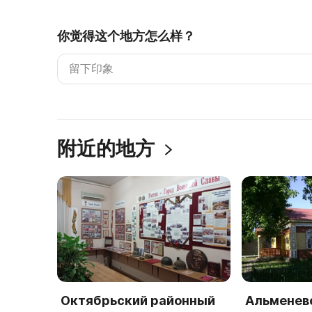
你觉得这个地方怎么样？
附近的地方
Октябрьский районный
Альменев