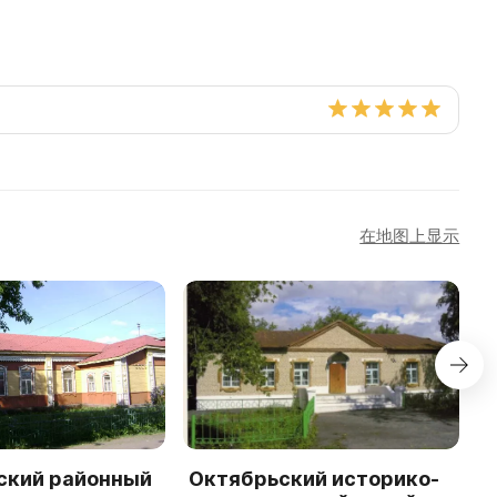
在地图上显示
ский районный
Октябрьский историко-
С