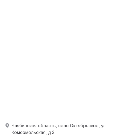
Члябинская область, село Октябрьское, ул
Комсомольская, д 3