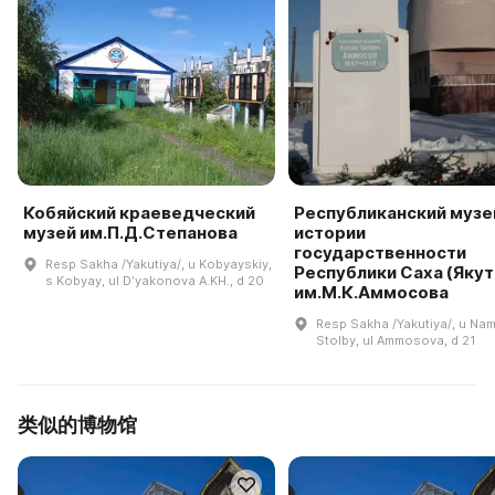
Кобяйский краеведческий
Республиканский музе
музей им.П.Д.Степанова
истории
государственности
Resp Sakha /Yakutiya/, u Kobyayskiy,
Республики Саха (Якут
s Kobyay, ul Dʹyakonova A.KH., d 20
им.М.К.Аммосова
Resp Sakha /Yakutiya/, u Nam
Stolby, ul Ammosova, d 21
类似的博物馆