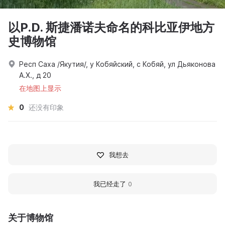
以P.D. 斯捷潘诺夫命名的科比亚伊地方
史博物馆
Респ Саха /Якутия/, у Кобяйский, с Кобяй, ул Дьяконова
А.Х., д 20
在地图上显示
0
还没有印象
我想去
我已经走了
0
关于博物馆