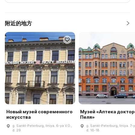
附近的地方
Новый музей современного
Музей «Аптека доктор
искусства
Пеля»
g. Sankt-Peterburg, liniya. 6-ya V.O.,
g. Sankt-Peterburg, liniya. 7-y
d. 29
d. 16-18