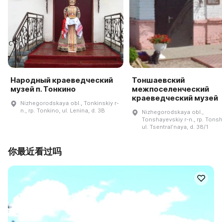
Народный краеведческий
Тоншаевский
музей п. Тонкино
межпоселенческий
краеведческий музей
Nizhegorodskaya obl., Tonkinskiy r-
n., rp. Tonkino, ul. Lenina, d. 3B
Nizhegorodskaya obl.,
Tonshayevskiy r-n., rp. Tons
ul. Tsentralʹnaya, d. 38/1
你最近看过吗