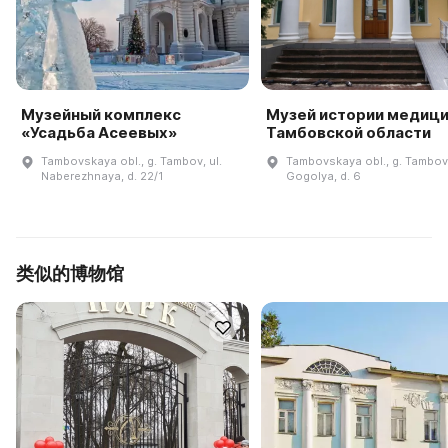
Музейный комплекс
Музей истории медиц
«Усадьба Асеевых»
Тамбовской области
Tambovskaya obl., g. Tambov, ul.
Tambovskaya obl., g. Tambov,
Naberezhnaya, d. 22/1
Gogolya, d. 6
类似的博物馆