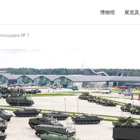
博物馆
展览及
ощадка № 1