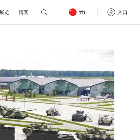
zh
展览
博客
入口