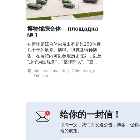
博物馆综合体— площадка
№ 1
在博物馆综合体内展出有超过268件近
几十年的航空、装甲、坦克及特种装
备。在展馆内可以参观历史陈列，以及
“原子为国服务”、“空降部队”、“空
军”、“防空部队”、“航空航天力量的航
Moskovskaya obl, g Odintsovo, g
天部队”、展览“叙利亚转折”等展览。
Kubinka
在1号场地可以观赏到独特的航空器、
装甲与坦克装备以及火炮样本。所有愿
意者都可以通过各类模拟器体验飞行
员、坦克手或舰长的角色。还展出了来
自不同国家的武器与装备。对国家历史
感兴趣的参观者可以在...
给你的一封信！
每周一次，我们将发送公告，博客，促销
地的展览。