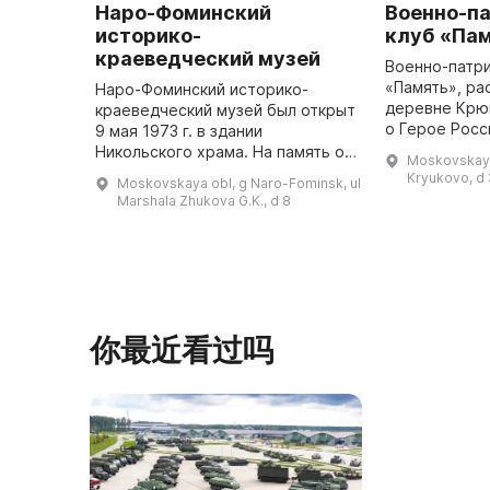
Наро-Фоминский
Военно-п
историко-
клуб «Па
краеведческий музей
Военно-патри
«Память», ра
Наро-Фоминский историко-
деревне Крюк
краеведческий музей был открыт
о Герое Росс
9 мая 1973 г. в здании
Волошиной, к
Никольского храма. На память о
Moskovskaya
казнена в де
погибших рядом с храмом был
Kryukovo, d
Moskovskaya obl, g Naro-Fominsk, ul
1941 году. З
установлен мемориал — танк
Marshala Zhukova G.K., d 8
ун ...
Т-34 и Вечный огонь. В самом
храме п ...
你最近看过吗