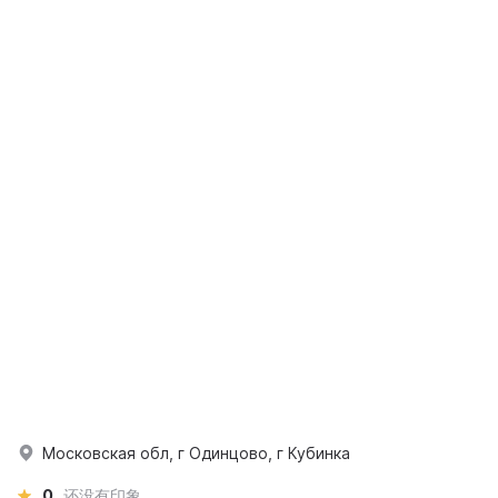
Московская обл, г Одинцово, г Кубинка
0
还没有印象