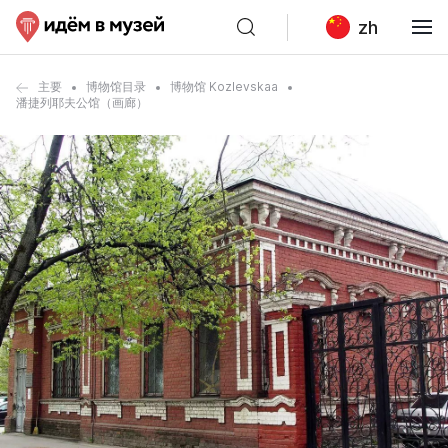
zh
主要
博物馆目录
博物馆 Kozlevskaa
潘捷列耶夫公馆（画廊）