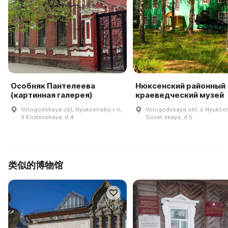
Особняк Пантелеева
Нюксенский районный
(картинная галерея)
краеведческий музей
Vologodskaya obl, Nyuksenskiy r-n,
Vologodskaya obl, s Nyukseni
d Kozlevskaya, d 4
Sovet·skaya, d 5
类似的博物馆