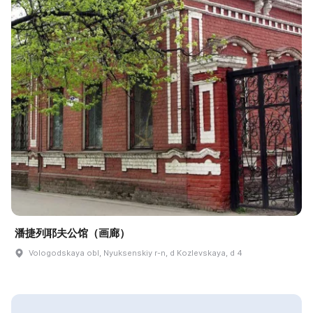
潘捷列耶夫公馆（画廊）
Vologodskaya obl, Nyuksenskiy r-n, d Kozlevskaya, d 4