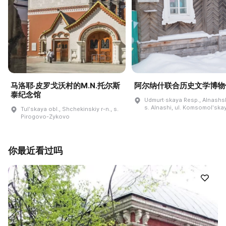
马洛耶·皮罗戈沃村的M.N.托尔斯
阿尔纳什联合历史文学博物
泰纪念馆
Udmurt·skaya Resp., Alnashski
s. Alnashi, ul. Komsomolʹskay
Tulʹskaya obl., Shchekinskiy r-n., s.
Pirogovo-Zykovo
你最近看过吗